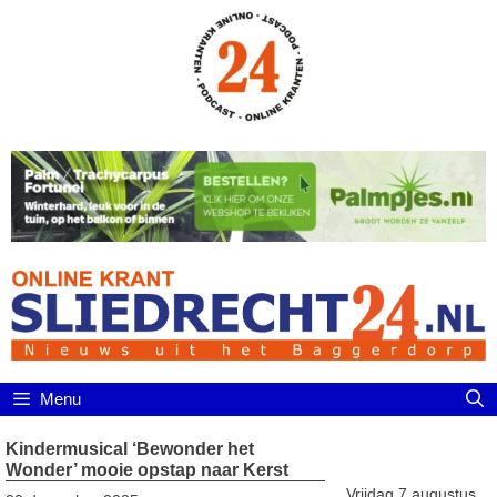
Ga
naar
de
inhoud
Menu
Kindermusical ‘Bewonder het
Wonder’ mooie opstap naar Kerst
Vrijdag 7 augustus