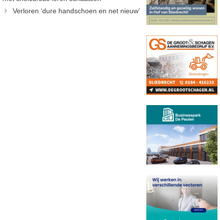
Verloren ‘dure handschoen en net nieuw’