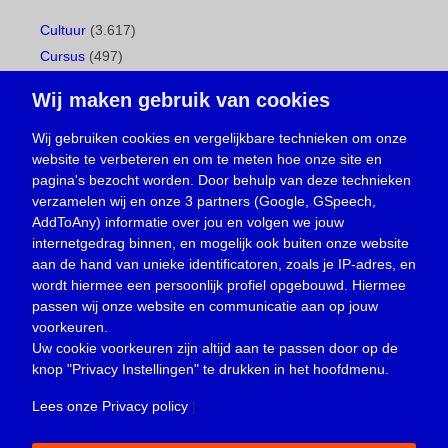
Cultuur
(3.617)
Cursus
(497)
Geboorte
(1)
Wij maken gebruik van cookies
Gemeentepagina
(104)
Ingezonden brief
(538)
Wij gebruiken cookies en vergelijkbare technieken om onze
website te verbeteren en om te meten hoe onze site en
Media
(156)
pagina's bezocht worden. Door behulp van deze technieken
Nieuws
(23.329)
verzamelen wij en onze 3 partners (Google, GSpeech,
Opinie
(373)
AddToAny) informatie over jou en volgen we jouw
Oproep
(734)
internetgedrag binnen, en mogelijk ook buiten onze website
Overlijden
(39)
aan de hand van unieke identificatoren, zoals je IP-adres, en
wordt hiermee een persoonlijk profiel opgebouwd. Hiermee
Podcast
(18)
passen wij onze website en communicatie aan op jouw
prijsvraag
(5)
voorkeuren.
Religie
(1.438)
Uw cookie voorkeuren zijn altijd aan te passen door op de
Service
(226)
knop
"Privacy Instellingen"
te drukken in het hoofdmenu.
Sport
(4.415)
Lees onze Privacy policy
|
Trouwen en feesten
(3)
Vacature
(1)