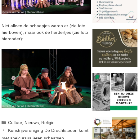
Niet alleen de schaapjes waren er (zie foto
hierboven), maar ook de herdertjes (zie foto
hieronder):
Categorieën
Cultuur
,
Nieuws
,
Religie
Kunstrijvereniging De Drechtsteden komt
met snelcursus leren schaatsen