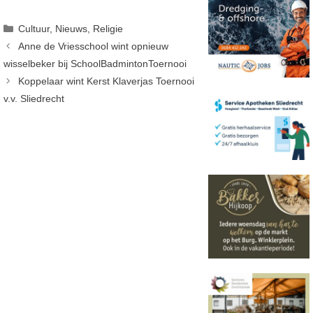
Categorieën
Cultuur
,
Nieuws
,
Religie
Anne de Vriesschool wint opnieuw
wisselbeker bij SchoolBadmintonToernooi
Koppelaar wint Kerst Klaverjas Toernooi
v.v. Sliedrecht