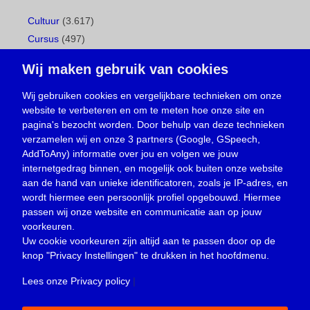
Cultuur
(3.617)
Cursus
(497)
Geboorte
(1)
Wij maken gebruik van cookies
Gemeentepagina
(104)
Ingezonden brief
(537)
Wij gebruiken cookies en vergelijkbare technieken om onze
website te verbeteren en om te meten hoe onze site en
Media
(156)
pagina's bezocht worden. Door behulp van deze technieken
Nieuws
(23.329)
verzamelen wij en onze 3 partners (Google, GSpeech,
Opinie
(373)
AddToAny) informatie over jou en volgen we jouw
Oproep
(734)
internetgedrag binnen, en mogelijk ook buiten onze website
Overlijden
(39)
aan de hand van unieke identificatoren, zoals je IP-adres, en
wordt hiermee een persoonlijk profiel opgebouwd. Hiermee
Podcast
(18)
passen wij onze website en communicatie aan op jouw
prijsvraag
(5)
voorkeuren.
Religie
(1.438)
Uw cookie voorkeuren zijn altijd aan te passen door op de
Service
(226)
knop
"Privacy Instellingen"
te drukken in het hoofdmenu.
Sport
(4.415)
Lees onze Privacy policy
|
Trouwen en feesten
(3)
Vacature
(1)