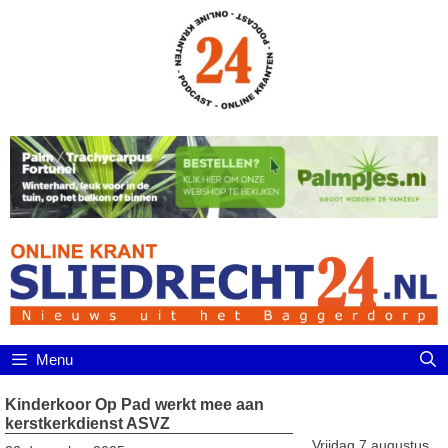
Ga
naar
de
inhoud
Menu
Kinderkoor Op Pad werkt mee aan
kerstkerkdienst ASVZ
Vrijdag 7 augustus