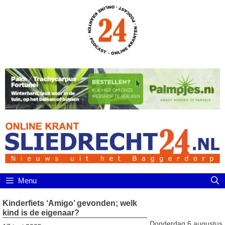
Ga
naar
de
inhoud
Menu
Kinderfiets ‘Amigo’ gevonden; welk
kind is de eigenaar?
Donderdag 6 augustus