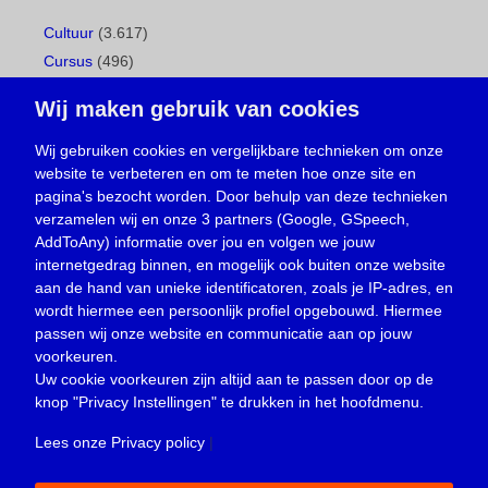
Cultuur
(3.617)
Cursus
(496)
Geboorte
(1)
Wij maken gebruik van cookies
Gemeentepagina
(104)
Ingezonden brief
(537)
Wij gebruiken cookies en vergelijkbare technieken om onze
website te verbeteren en om te meten hoe onze site en
Media
(156)
pagina's bezocht worden. Door behulp van deze technieken
Nieuws
(23.329)
verzamelen wij en onze 3 partners (Google, GSpeech,
Opinie
(373)
AddToAny) informatie over jou en volgen we jouw
Oproep
(734)
internetgedrag binnen, en mogelijk ook buiten onze website
Overlijden
(39)
aan de hand van unieke identificatoren, zoals je IP-adres, en
wordt hiermee een persoonlijk profiel opgebouwd. Hiermee
Podcast
(18)
passen wij onze website en communicatie aan op jouw
prijsvraag
(5)
voorkeuren.
Religie
(1.438)
Uw cookie voorkeuren zijn altijd aan te passen door op de
Service
(226)
knop
"Privacy Instellingen"
te drukken in het hoofdmenu.
Sport
(4.414)
Lees onze Privacy policy
|
Trouwen en feesten
(3)
Vacature
(1)