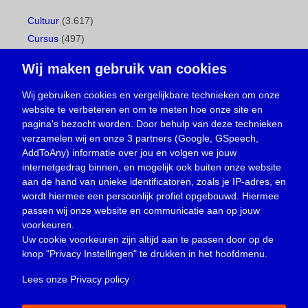
Cultuur
(3.617)
Cursus
(497)
Geboorte
(1)
Wij maken gebruik van cookies
Gemeentepagina
(104)
Ingezonden brief
(539)
Wij gebruiken cookies en vergelijkbare technieken om onze
website te verbeteren en om te meten hoe onze site en
Media
(156)
pagina's bezocht worden. Door behulp van deze technieken
Nieuws
(23.330)
verzamelen wij en onze 3 partners (Google, GSpeech,
Opinie
(374)
AddToAny) informatie over jou en volgen we jouw
Oproep
(734)
internetgedrag binnen, en mogelijk ook buiten onze website
Overlijden
(39)
aan de hand van unieke identificatoren, zoals je IP-adres, en
wordt hiermee een persoonlijk profiel opgebouwd. Hiermee
Podcast
(18)
passen wij onze website en communicatie aan op jouw
prijsvraag
(5)
voorkeuren.
Religie
(1.438)
Uw cookie voorkeuren zijn altijd aan te passen door op de
Service
(226)
knop
"Privacy Instellingen"
te drukken in het hoofdmenu.
Sport
(4.416)
Lees onze Privacy policy
|
Trouwen en feesten
(3)
Vacature
(1)