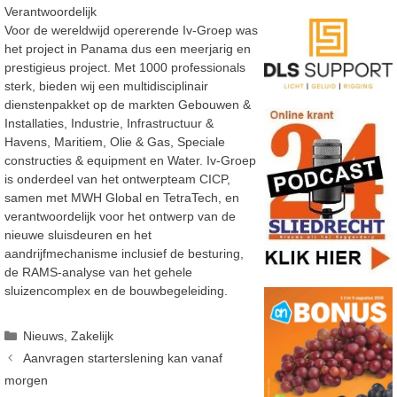
Verantwoordelijk
Voor de wereldwijd opererende Iv-Groep was
het project in Panama dus een meerjarig en
prestigieus project. Met 1000 professionals
sterk, bieden wij een multidisciplinair
dienstenpakket op de markten Gebouwen &
Installaties, Industrie, Infrastructuur &
Havens, Maritiem, Olie & Gas, Speciale
constructies & equipment en Water. Iv-Groep
is onderdeel van het ontwerpteam CICP,
samen met MWH Global en TetraTech, en
verantwoordelijk voor het ontwerp van de
nieuwe sluisdeuren en het
aandrijfmechanisme inclusief de besturing,
de RAMS-analyse van het gehele
sluizencomplex en de bouwbegeleiding.
Categorieën
Nieuws
,
Zakelijk
Aanvragen starterslening kan vanaf
morgen