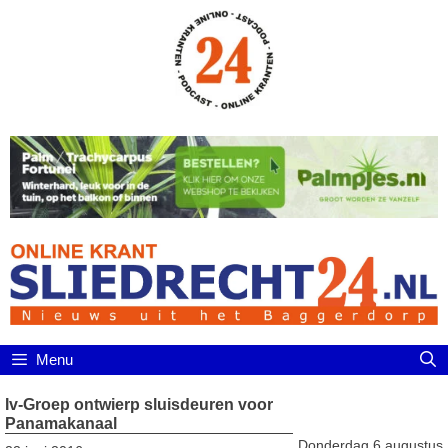
Ga
naar
de
inhoud
Menu
Iv-Groep ontwierp sluisdeuren voor
Panamakanaal
Donderdag 6 augustus