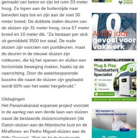
gemaakt van beton en zijn tot ruim 33 meter
hoog. Ze lopen aan de buitenzijde naar
beneden taps toe en zijn aan de voet 30
meter breed. De dubbele stalen deuren van
de sluizen zijn 31 meter hoog, circa 57 meter
breed en 10 meter dik. “Ze bestaan per stuk
uit gemiddeld 3500 ton staal. De oude
sluizen zijn voorzien van puntdeuren, maar
de deuren in de nieuwe sluizen zijn
roldeuren, die bij het openen en sluiten een
horizontale beweging maken, haaks op de
vaarrichting. Door de waterbesparende
bassins die naast de sluizen zijn geplaatst
wordt 60% van het water hergebruikt.”
Uitdagingen
Het Panamakanaal expansie project voorziet
in de aanleg van een derde laan van sluizen
naast de bestaande sluizencomplexen (de
Gatún-sluizen aan de Atlantische kust en de
Miraflores- en Pedro Miguel-sluizen aan de
Stille Oceaan). “Net als bij de bestaande