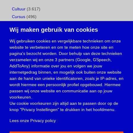
Cultuur
(3.617)
Cursus
(496)
Geboorte
(1)
Wij maken gebruik van cookies
Gemeentepagina
(104)
Ingezonden brief
(537)
Wij gebruiken cookies en vergelijkbare technieken om onze
website te verbeteren en om te meten hoe onze site en
Media
(156)
pagina's bezocht worden. Door behulp van deze technieken
Nieuws
(23.329)
verzamelen wij en onze 3 partners (Google, GSpeech,
Opinie
(373)
AddToAny) informatie over jou en volgen we jouw
Oproep
(734)
internetgedrag binnen, en mogelijk ook buiten onze website
Overlijden
(39)
aan de hand van unieke identificatoren, zoals je IP-adres, en
wordt hiermee een persoonlijk profiel opgebouwd. Hiermee
Podcast
(18)
passen wij onze website en communicatie aan op jouw
prijsvraag
(5)
voorkeuren.
Religie
(1.438)
Uw cookie voorkeuren zijn altijd aan te passen door op de
Service
(226)
knop
"Privacy Instellingen"
te drukken in het hoofdmenu.
Sport
(4.414)
Lees onze Privacy policy
|
Trouwen en feesten
(3)
Vacature
(1)