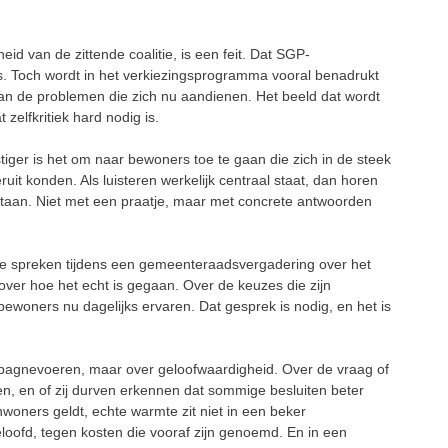
id van de zittende coalitie, is een feit. Dat SGP-
. Toch wordt in het verkiezingsprogramma vooral benadrukt
n van de problemen die zich nu aandienen. Het beeld dat wordt
t zelfkritiek hard nodig is.
tiger is het om naar bewoners toe te gaan die zich in de steek
it konden. Als luisteren werkelijk centraal staat, dan horen
aan. Niet met een praatje, maar met concrete antwoorden
te spreken tijdens een gemeenteraadsvergadering over het
ver hoe het echt is gegaan. Over de keuzes die zijn
ewoners nu dagelijks ervaren. Dat gesprek is nodig, en het is
mpagnevoeren, maar over geloofwaardigheid. Over de vraag of
en, en of zij durven erkennen dat sommige besluiten beter
oners geldt, echte warmte zit niet in een beker
loofd, tegen kosten die vooraf zijn genoemd. En in een