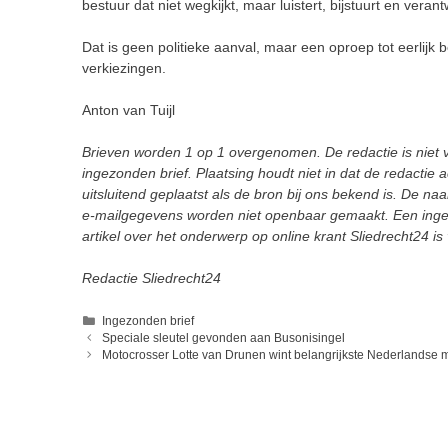
bestuur dat niet wegkijkt, maar luistert, bijstuurt en veran
Dat is geen politieke aanval, maar een oproep tot eerlijk
verkiezingen.
Anton van Tuijl
Brieven worden 1 op 1 overgenomen. De redactie is niet ve
ingezonden brief. Plaatsing houdt niet in dat de redactie 
uitsluitend geplaatst als de bron bij ons bekend is. De n
e-mailgegevens worden niet openbaar gemaakt. Een inge
artikel over het onderwerp op online krant Sliedrecht24 i
Redactie Sliedrecht24
Categorieën
Ingezonden brief
Speciale sleutel gevonden aan Busonisingel
Motocrosser Lotte van Drunen wint belangrijkste Nederlandse m