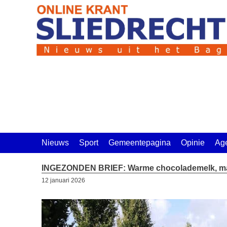
Ga
naar
de
inhoud
Nieuws
Sport
Gemeentepagina
Opinie
Ag
INGEZONDEN BRIEF: Warme chocolademelk, maar
12 januari 2026