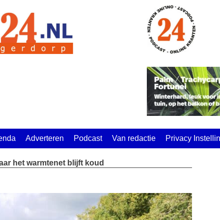
enda
Adverteren
Podcast
Van redactie
Privacy Instell
 het warmtenet blijft koud