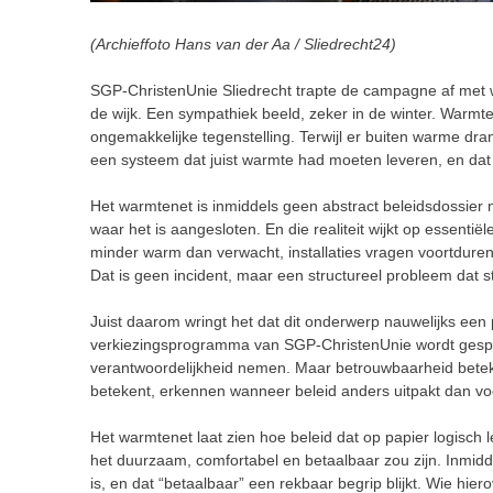
(Archieffoto Hans van der Aa / Sliedrecht24)
SGP-ChristenUnie Sliedrecht trapte de campagne af met w
de wijk. Een sympathiek beeld, zeker in de winter. Warmte 
ongemakkelijke tegenstelling. Terwijl er buiten warme dra
een systeem dat juist warmte had moeten leveren, en dat ni
Het warmtenet is inmiddels geen abstract beleidsdossier m
waar het is aangesloten. En die realiteit wijkt op essenti
minder warm dan verwacht, installaties vragen voortdure
Dat is geen incident, maar een structureel probleem dat 
Juist daarom wringt het dat dit onderwerp nauwelijks een 
verkiezingsprogramma van SGP-ChristenUnie wordt gespr
verantwoordelijkheid nemen. Maar betrouwbaarheid beteke
betekent, erkennen wanneer beleid anders uitpakt dan vo
Het warmtenet laat zien hoe beleid dat op papier logisch l
het duurzaam, comfortabel en betaalbaar zou zijn. Inmidd
is, en dat “betaalbaar” een rekbaar begrip blijkt. Wie hie