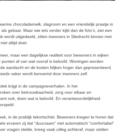
arme chocolademelk, slagroom en een vriendelijk praatje in
als gebaar. Maar wie iets verder kijkt dan de foto’s, ziet een
nk wordt uitgedeeld, zitten inwoners in Sliedrecht binnen met
et altijd doet.
eer, maar een dagelijkse realiteit voor bewoners in wijken
ële punten af van wat vooraf is beloofd. Woningen worden
nde aandacht en de kosten blijken hoger dan gepresenteerd.
steeds vaker wordt benoemd door inwoners zelf.
plek krijgt in de campagneverhalen. In het
oken over betrouwbaarheid, zorg voor elkaar en
nt ook, doen wat is beloofd. En verantwoordelijkheid
orspeld.
eek, in de praktijk tekortschiet. Bewoners kregen te horen dat
els ervaren zij dat “duurzaam” niet automatisch “comfortabel”
rover vragen stelde, kreeg vaak uitleg achteraf, maar zelden