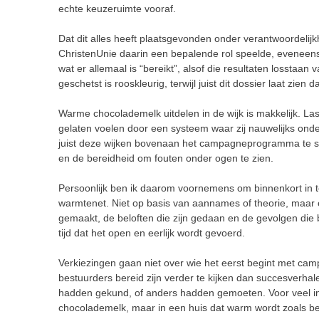
echte keuzeruimte vooraf.
Dat dit alles heeft plaatsgevonden onder verantwoordelijkhe
ChristenUnie daarin een bepalende rol speelde, eveneens
wat er allemaal is “bereikt”, alsof die resultaten losstaa
geschetst is rooskleurig, terwijl juist dit dossier laat zien da
Warme chocolademelk uitdelen in de wijk is makkelijk. Las
gelaten voelen door een systeem waar zij nauwelijks onderu
juist deze wijken bovenaan het campagneprogramma te st
en de bereidheid om fouten onder ogen te zien.
Persoonlijk ben ik daarom voornemens om binnenkort in 
warmtenet. Niet op basis van aannames of theorie, maar o
gemaakt, de beloften die zijn gedaan en de gevolgen die b
tijd dat het open en eerlijk wordt gevoerd.
Verkiezingen gaan niet over wie het eerst begint met ca
bestuurders bereid zijn verder te kijken dan succesverhal
hadden gekund, of anders hadden gemoeten. Voor veel inw
chocolademelk, maar in een huis dat warm wordt zoals be