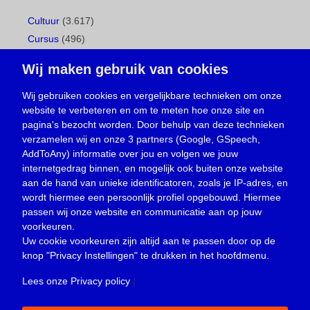
Cultuur
(3.617)
Cursus
(496)
Geboorte
(1)
Wij maken gebruik van cookies
Gemeentepagina
(104)
Ingezonden brief
(537)
Wij gebruiken cookies en vergelijkbare technieken om onze
website te verbeteren en om te meten hoe onze site en
Media
(156)
pagina's bezocht worden. Door behulp van deze technieken
Nieuws
(23.329)
verzamelen wij en onze 3 partners (Google, GSpeech,
Opinie
(373)
AddToAny) informatie over jou en volgen we jouw
Oproep
(734)
internetgedrag binnen, en mogelijk ook buiten onze website
Overlijden
(39)
aan de hand van unieke identificatoren, zoals je IP-adres, en
wordt hiermee een persoonlijk profiel opgebouwd. Hiermee
Podcast
(18)
passen wij onze website en communicatie aan op jouw
prijsvraag
(5)
voorkeuren.
Religie
(1.438)
Uw cookie voorkeuren zijn altijd aan te passen door op de
Service
(226)
knop
"Privacy Instellingen"
te drukken in het hoofdmenu.
Sport
(4.414)
Lees onze Privacy policy
|
Trouwen en feesten
(3)
Vacature
(1)