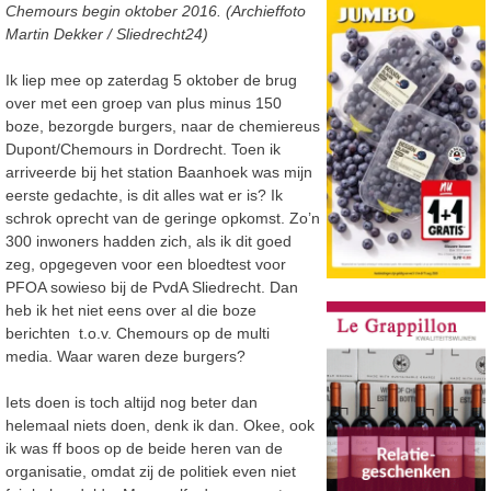
Chemours begin oktober 2016. (Archieffoto
Martin Dekker / Sliedrecht24)
Ik liep mee op zaterdag 5 oktober de brug
over met een groep van plus minus 150
boze, bezorgde burgers, naar de chemiereus
Dupont/Chemours in Dordrecht. Toen ik
arriveerde bij het station Baanhoek was mijn
eerste gedachte, is dit alles wat er is? Ik
schrok oprecht van de geringe opkomst. Zo’n
300 inwoners hadden zich, als ik dit goed
zeg, opgegeven voor een bloedtest voor
PFOA sowieso bij de PvdA Sliedrecht. Dan
heb ik het niet eens over al die boze
berichten t.o.v. Chemours op de multi
media. Waar waren deze burgers?
Iets doen is toch altijd nog beter dan
helemaal niets doen, denk ik dan. Okee, ook
ik was ff boos op de beide heren van de
organisatie, omdat zij de politiek even niet