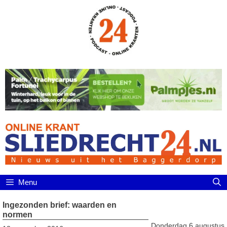
Ga
naar
de
inhoud
Menu
Ingezonden brief: waarden en
normen
Donderdag 6 augustus