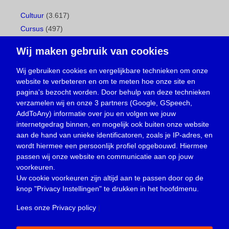
Cultuur
(3.617)
Cursus
(497)
Geboorte
(1)
Wij maken gebruik van cookies
Gemeentepagina
(104)
Ingezonden brief
(539)
Wij gebruiken cookies en vergelijkbare technieken om onze
website te verbeteren en om te meten hoe onze site en
Media
(156)
pagina's bezocht worden. Door behulp van deze technieken
Nieuws
(23.330)
verzamelen wij en onze 3 partners (Google, GSpeech,
Opinie
(374)
AddToAny) informatie over jou en volgen we jouw
Oproep
(734)
internetgedrag binnen, en mogelijk ook buiten onze website
Overlijden
(39)
aan de hand van unieke identificatoren, zoals je IP-adres, en
wordt hiermee een persoonlijk profiel opgebouwd. Hiermee
Podcast
(18)
passen wij onze website en communicatie aan op jouw
prijsvraag
(5)
voorkeuren.
Religie
(1.438)
Uw cookie voorkeuren zijn altijd aan te passen door op de
Service
(226)
knop
"Privacy Instellingen"
te drukken in het hoofdmenu.
Sport
(4.415)
Lees onze Privacy policy
|
Trouwen en feesten
(3)
Vacature
(1)