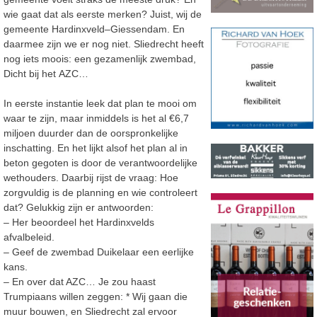
wie gaat dat als eerste merken? Juist, wij
de
gemeente
Hardinxveld
–
Giessendam.
En
daarmee zijn we er nog niet. Sliedrecht heeft
nog iets moois: een gezamenlijk zwembad,
Dicht bij
het
AZC…
In eerste instantie leek dat plan te mooi om
waar te zijn, maar inmiddels is het al €6,7
miljoen duurder dan
de oorspronkelijke
inschatting. En het lijkt alsof het plan al in
beton gegoten is door
de verantwoordelijke
wethouders
.
Daarbij rijst de vraag:
H
oe
zorgvuldig is de planning en wie controleert
dat?
Gelukkig zijn er antwoorden:
–
Her beoordeel
het
Hardinxvelds
afvalbeleid.
–
Geef de
zwembad
Duikelaar een eerlijke
kans.
–
En over dat AZC… Je zou haast
Trumpiaans willen zeggen: *
Wij gaan die
muur bouwen, en Sliedrecht
zal ervoor