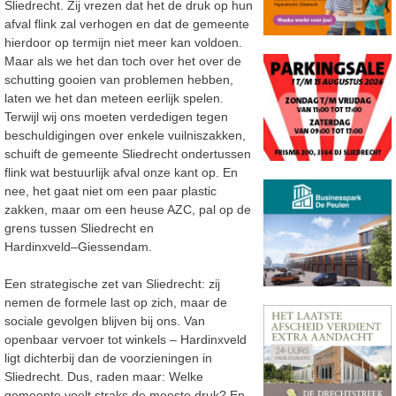
Sliedrecht. Zij vrezen dat het de druk
op hun
afval
flink zal verhogen
en dat de gemeente
hierdoor op termijn niet meer kan voldoen.
Maar als we het dan toch over het over de
schutting gooien van problemen hebben,
laten we het dan
meteen eerlijk spelen.
Terwijl wij ons moeten verdedigen tegen
beschuldigingen over enkele vuilniszakken,
schuift de gemeente Sliedrecht ondertussen
flink wat
bestuurlijk afval onze kant op. En
nee, het gaat niet
om een paar plastic
zakken, maar om een heuse AZC, pal op de
grens tussen Sliedrecht en
Hardinxveld
–
Giessendam.
Een strategische zet van Sliedrecht: zij
nemen de formele last op zich, maar de
sociale gevolgen blijven bij
ons. Van
openbaar vervoer tot winkels
–
Hardinxveld
ligt dichterbij dan de voorzieningen in
Sliedrecht. Dus,
raden maar:
W
elke
gemeente voelt straks de meeste druk? En