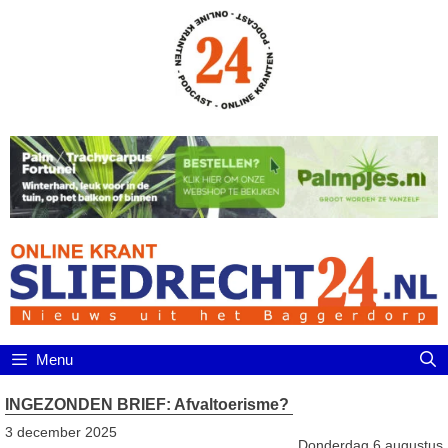
Ga
naar
de
inhoud
Menu
INGEZONDEN BRIEF: Afvaltoerisme?
3 december 2025
Donderdag 6 augustus