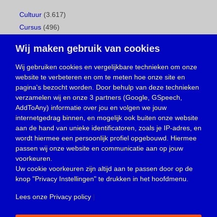
Cultuur
(3.617)
Cursus
(496)
Geboorte
(1)
Wij maken gebruik van cookies
Gemeentepagina
(104)
Ingezonden brief
(537)
Wij gebruiken cookies en vergelijkbare technieken om onze
website te verbeteren en om te meten hoe onze site en
Media
(156)
pagina's bezocht worden. Door behulp van deze technieken
Nieuws
(23.329)
verzamelen wij en onze 3 partners (Google, GSpeech,
Opinie
(373)
AddToAny) informatie over jou en volgen we jouw
Oproep
(734)
internetgedrag binnen, en mogelijk ook buiten onze website
Overlijden
(39)
aan de hand van unieke identificatoren, zoals je IP-adres, en
wordt hiermee een persoonlijk profiel opgebouwd. Hiermee
Podcast
(18)
passen wij onze website en communicatie aan op jouw
prijsvraag
(5)
voorkeuren.
Religie
(1.438)
Uw cookie voorkeuren zijn altijd aan te passen door op de
Service
(226)
knop
"Privacy Instellingen"
te drukken in het hoofdmenu.
Sport
(4.414)
Lees onze Privacy policy
|
Trouwen en feesten
(3)
Vacature
(1)