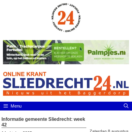
Ga
naar
de
inhoud
Menu
Informatie gemeente Sliedrecht: week
42
Zaterdag 8 augustus