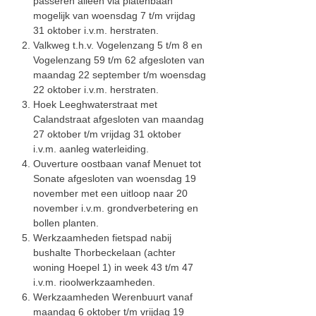
passeren alleen via platenbaan
mogelijk van woensdag 7 t/m vrijdag
31 oktober i.v.m. herstraten.
Valkweg t.h.v. Vogelenzang 5 t/m 8 en
Vogelenzang 59 t/m 62 afgesloten van
maandag 22 september t/m woensdag
22 oktober i.v.m. herstraten.
Hoek Leeghwaterstraat met
Calandstraat afgesloten van maandag
27 oktober t/m vrijdag 31 oktober
i.v.m. aanleg waterleiding.
Ouverture oostbaan vanaf Menuet tot
Sonate afgesloten van woensdag 19
november met een uitloop naar 20
november i.v.m. grondverbetering en
bollen planten.
Werkzaamheden fietspad nabij
bushalte Thorbeckelaan (achter
woning Hoepel 1) in week 43 t/m 47
i.v.m. rioolwerkzaamheden.
Werkzaamheden Werenbuurt vanaf
maandag 6 oktober t/m vrijdag 19