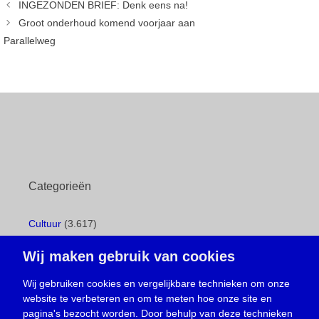
INGEZONDEN BRIEF: Denk eens na!
Groot onderhoud komend voorjaar aan
Parallelweg
Categorieën
Cultuur
(3.617)
Cursus
(497)
Wij maken gebruik van cookies
Geboorte
(1)
Gemeentepagina
(104)
Wij gebruiken cookies en vergelijkbare technieken om onze
Ingezonden brief
(538)
website te verbeteren en om te meten hoe onze site en
pagina's bezocht worden. Door behulp van deze technieken
Media
(156)