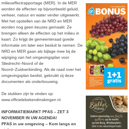
milieueffectrapportage (MER). In de MER
worden de effecten op bijvoorbeeld geluid,
verkeer, natuur en water verder uitgewerkt.
Met het opstellen van de NRD en
MER
worden nog geen keuzes gemaakt. Ze
brengen alleen de effect
en op het milieu in
kaart. Zo krijgt
de gemeenteraad goede
informatie om later een besluit te nemen.
De
NRD en MER gaan als bijlage mee bij de
wijziging van het omgevingsplan voor
Sliedrecht
–
Noord of
de
Noord
–
Zuidverbinding. Als de raad over het
omgevingsplan beslist, gebruikt zij deze
documenten
als onderbouwing.
De stukken zijn te vinden op:
www.officielebekendmakingen.nl
.
INFORMATIEMARKT PFAS – ZET 3
NOVEMBER IN UW AGENDA!
PFAS in uw omgeving
–
Kom langs en