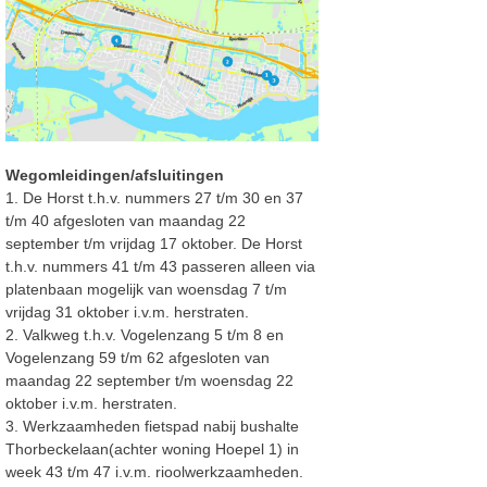
Wegomleidingen/afsluitingen
1. De Horst t.h.v. nummers 27 t/m 30 en 37
t/m 40 afgesloten van maandag 22
september t/m
vrijdag 17 oktober.
De Horst
t.h.v. nummers 41 t/m 43 passeren alleen via
platenbaan mogelijk van woensdag 7 t/m
vrijdag 31 oktober i
.v.m. herstraten.
2. Valkweg t.h.v. Vogelenzang 5 t/m 8 en
Vogelenzang 59 t/m 62 afgesloten van
maandag 22
september t/m woensdag 22
oktober i
.v.m. herstraten.
3. Werkzaamheden fietspad nabij bushalte
Thorbeckelaan(achter woning Hoepel 1) in
week 43 t/m 47 i.v.m. rioolwerkzaamheden.