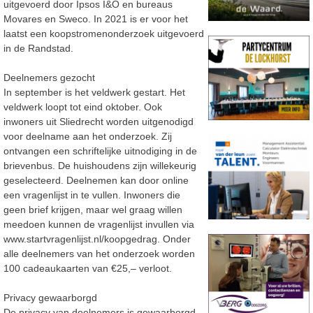
uitgevoerd door
Ipsos I&O en bureaus
Movares en Sweco. In 2021 is er voor het
l
aatst een koopstromenonderzoek
uitgevoerd
in de Randstad.
Deelnemers gezocht
In september is het veldwerk gestart. Het
veldwerk loopt tot eind oktober. Ook
inwoners uit Sliedrecht worden uitgenodigd
voor deelname aan het onderzoek. Zij
ontvangen een schriftelijke
uitnodiging in de
brievenbus. De huishoudens zijn willekeurig
geselec
teerd.
Deelnemen kan door online
een vragenlijst in te vullen. Inwoners die
geen brief krijgen, maar wel graag willen
meedoen kunnen de vragenlijst invullen via
www.startvragenlijst.nl/koopgedrag.
Onder
alle deelnemers van het onderzoek worden
100 cadeaukaarten van €25,
–
verloot.
Privacy gewaarborgd
De privacy van deelnemers is gewaarborgd