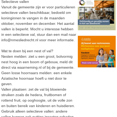
Selectieve vallen
Vanuit de gemeente zijn er voor particulieren
selectieve vallen beschikbaar, bedoeld om
koninginnen te vangen in de maanden
oktober, november en december. Het aantal
vallen is beperkt. Mocht u
interesse hebben
in een selectieve val, stuur dan een mail naar
info@nmesliedrecht.nl
voor meer
informatie.
Wat te doen bij een nest of val?
Nesten melden: ziet u een groot, bolvormig
nest hoog in een boom of gebouw, meld dit
direct via waarneming.nl of bij de gemeente.
Geen losse hoornaars melden: een enkele
Aziatische hoornaar hoeft u niet door te
geven.
Vallen plaatsen: zet de val bij bloeiende
struiken zoals de hedera, fruitbomen of
rottend fruit, op ooghoogte, uit de volle zon
en buiten bereik van kinderen en huisdieren.
Gebruik alleen selectieve vallen: andere
vallen kunnen ook nuttige insecten schaden.