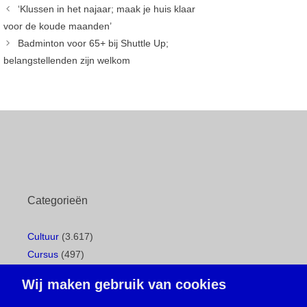
‘Klussen in het najaar; maak je huis klaar
voor de koude maanden’
Badminton voor 65+ bij Shuttle Up;
belangstellenden zijn welkom
Categorieën
Cultuur
(3.617)
Cursus
(497)
Geboorte
(1)
Wij maken gebruik van cookies
Gemeentepagina
(104)