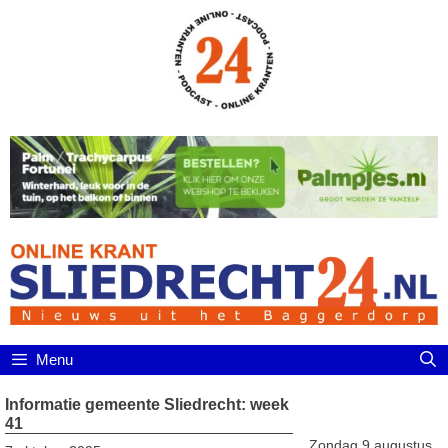
Ga
naar
de
inhoud
Menu
Informatie gemeente Sliedrecht: week
41
Zondag 9 augustus