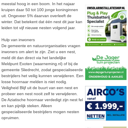
meestal hoog in een
boom. In het najaar
kruipen daar 50 tot 100 jonge koninginn
en
uit. Ongeveer 5% daarvan overleeft
de
winter. Dat betekent dat één nest dit jaar kan
leiden tot vijf nieuwe nesten volgend jaar.
Hulp van inwoners
De gemeente en natuurorganisaties vragen
inwoners om alert te zijn. Ziet u een nest,
meld dit dan direct via het landelijke
Meldpunt Exoten (waarneming.nl) of bij de
gemeente Sliedrecht, zodat
gespecialiseerde
bestrijders het veilig kunnen verwijderen. Een
losse hoornaar melden is niet nodig.
Veiligheid Blijf uit de buurt van een nest en
probeer een nest nooit zelf te verwijderen.
De Aziatische hoornaar verdedigt zijn nest fel
en kan pijnlijk steken. Alleen
gespecialiseerde bestrijders mogen nesten
opruimen.