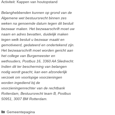
Activiteit: Kappen van houtopstand
Belanghebbenden kunnen op grond van de
Algemene wet bestuursrecht binnen zes
weken na
genoemde datum tegen dit besluit
bezwaar maken. Het bezwaarschrift moet uw
naam en adres
bevatten, duidelijk maken
tegen welk besluit u bezwaar maakt en
gemotiveerd, geda
teerd en
ondertekend zijn.
Het bezwaarschrift moet worden gericht aan
het college van Burgemeester en
wethouders, Postbus 16, 3360 AA Sliedrecht.
Indien dit ter bescherming van belangen
nodig wordt
geacht, kan een afzonderlijk
verzoek om voorlopige voorzie
ningen
worden ingediend bij de
voorzieningenrechter van de rechtbank
Rotterdam, Bestuursrecht team B, Postbus
50951, 3007 BM
Rotterdam.
Categorieën
Gemeentepagina