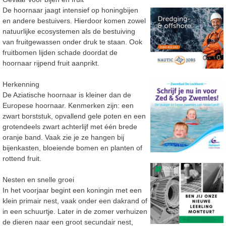
De hoornaar jaagt intensief op honingbijen
en andere bestuivers. Hierdoor komen zowel
natuurlijke ecosystemen als de bestuiving
van fruitgewassen onder druk te staan. Ook
fruitbomen lijden schade doordat de
hoornaar rijpend fruit
aanprikt.
Herkenning
De Aziatische hoornaar is kleiner dan de
Europese hoornaar. Kenmerken zijn: een
zwart borststuk, opvallend gele poten en een
grotendeels zwart achterlijf met één brede
oranje band. Vaak
zie je ze hangen bij
bijenkasten, bloeiende bomen en plante
n of
rottend fruit.
Nesten en snelle groei
In het voorjaar begint een koningin met een
klein primair nest, vaak onder een dakrand of
in een schuurtje. Later in de zomer verhuizen
de dieren naar een groot secundair nest,