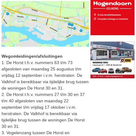
Wegomleidingen
/afsluitingen
1. De Horst t.h.v. nummers 63 t/m 73
afgesloten van
maan
dag
25 augustus t/m
vrijdag
1
2
september i
.v.m. herstraten. De
Valkhof is bereikbaar via tijdelijke brug tussen
de
woningen De Horst 30 en 31.
2. De Horst t.h.v. nummers 27 t/m 30 en 37
t/m 40
afgesloten van
maan
dag
22
september t/m
vrijdag
17
oktober i
.v.m.
herstraten. De Valkhof is bereikbaar via
tijdelijke brug tussen de woningen De Horst
30 en 31.
3.
Vogelenzang tussen De Horst en