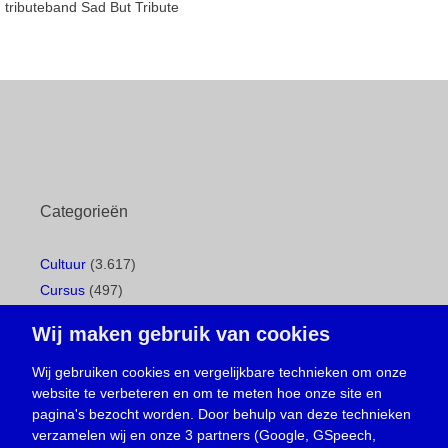
tributeband Sad But Tribute
Categorieën
Cultuur
(3.617)
Cursus
(497)
Geboorte
(1)
Wij maken gebruik van cookies
Gemeentepagina
(104)
Ingezonden brief
(539)
Wij gebruiken cookies en vergelijkbare technieken om onze
website te verbeteren en om te meten hoe onze site en
Media
(156)
pagina's bezocht worden. Door behulp van deze technieken
Nieuws
(23.330)
verzamelen wij en onze 3 partners (Google, GSpeech,
Opinie
(374)