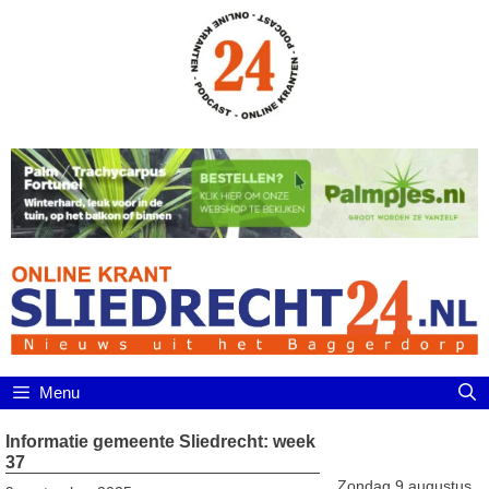
Ga
naar
de
inhoud
Menu
Informatie gemeente Sliedrecht: week
37
Zondag 9 augustus