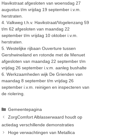
Havikstraat afgesloten van woensdag 27
augustus t/m vrijdag 19 september i
.v.m.
herstraten.
4.
V
alkweg t.h.v. Havikstraat/Vogelenzang 59
t/m 62
afgesloten van
maan
dag
22
september
t/m vrijdag 1
0
okto
ber i
.v.m.
herstraten.
5.
Westelijke rijbaan Ouverture tussen
Gershwineiland en rotonde met de Menuet
afgesloten van maandag 22
september
t/m
vrijdag 26 september i
.v.m. aanleg bushalte
6. Werkzaamheden
wijk
De Grienden
van
maandag 8 september t/m vrijdag 26
september i
.v.m.
reinigen en inspecteren van
de riolering.
Categorieën
Gemeentepagina
ZorgComfort Alblasserwaard houdt op
actiedag verschillende demonstraties
Hoge verwachtingen van Metallica