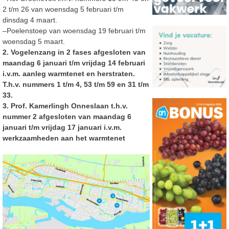
2 t/m 26 van woensdag 5 februari t/m
dinsdag 4 maart.
–
Poelenstoep van woensdag 19 februari t/m
woensdag 5 maart.
2. Vogelenzang in 2 fases afgesloten van
maandag 6 januari t/m vrijdag 14 februari
i.v.m. aanleg warmtenet en herstraten.
T.h.v. nummers 1 t/m 4, 53 t/m 59 en 31 t/m
33.
3. Prof. Kamerlingh Onneslaan t.h.v.
nummer 2 afgesloten van maandag 6
januari t/m vrijdag 17
januari i
.v.m.
werkzaamheden aan het warmtenet