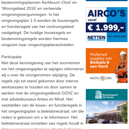
bestemmingsplannen
Kerkbuurt
–
Oost’ en
‘Woongebied 2016’ en verleende
omgevingsvergunningen.
In het
omgevingsplan 1.0 worden de bouwregels
en functieregels van het centrumgebied
vastgelegd.
De huidige bouwregels en
bestemmingsregels worden hiermee
omgezet naar
omgevingsplanactivieiten.
Participatie
Met deze kennisgeving van het voornemen
om het omgevingsplan te wijzigen informeren
wij u over
de voorgenomen wijziging. De
regels zijn tot stand gekomen door interne
werksessies te houden en
door samen te
werken met de omgevingsdienst OZHZ e
n
met adviesbureaus Antea en Miraf.
Het
vaststellen van de bouw
–
en functieregels in
het omgevingsplan is beleidsneutraal, om die
reden
is gekozen om u te informeren. Het
beleidsneutraal omzetten van regels houdt in