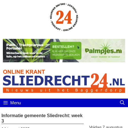
Ga
naar
de
inhoud
Menu
Informatie gemeente Sliedrecht: week
3
Vrijdag 7 augustus