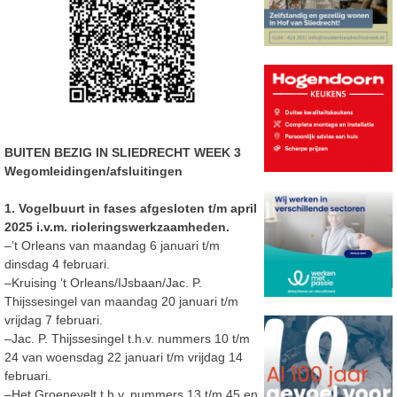
BUITEN BEZIG IN SLIEDRECHT WEEK 3
Wegomleidingen/afsluitingen
1. Vogelbuurt in fases afgesloten t/m april
2025
i.v.m. rioleringswerkzaamheden.
–
’t Orleans van maandag 6 januari t/m
dinsdag 4 februari.
–
Kruising ’t Orleans/IJsbaan/Jac. P.
Thijssesingel van maandag 20 januari t/m
vrijdag 7 februari.
–
Jac. P. Thijssesingel t.h.v. nummers 10 t/m
24 van woensdag 22 januari t/m vrijdag 14
februari.
–
Het Groenevelt t.h.v. nummers 13 t/m 45 en