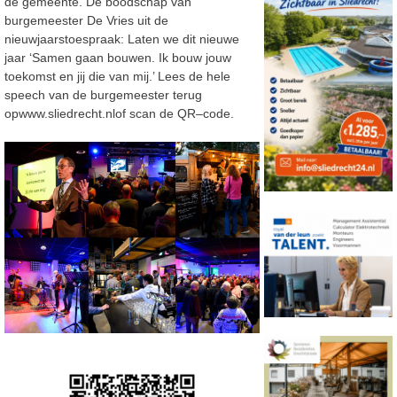
de gemeente. De boodschap van
burgemeester De Vries uit de
nieuwjaarstoespraak: Laten we dit ni
euwe
jaar ‘Samen gaan bouwen. Ik
bouw jouw
toekomst en jij die van mij.’
Lees de hele
speech van de burgemeester terug
op
www.sliedrecht.nl
of scan de QR
–
code.