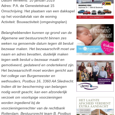
Datum verleend: 10 januari 2025
Adres: P.A. de Genestetstraat 15
Omschrijving: Het plaatsen van een dakkapel
op het voordakvlak van de woning
Activiteit: Bouwactiviteit (omgevingsplan)
Belanghebbenden kunnen op grond van de
Algemene wet bestuursrecht binnen zes
weken na
genoemde datum tegen dit besluit
bezwaar maken. Het bezwaarschrift moet uw
naam en adres
bevatten, duidelijk maken
tegen welk besluit u bezwaar maakt en
gemotiveerd, geda
teerd en
ondertekend zijn.
Het bezwaarschrift moet worden gericht aan
het college van Burgemeester en
wethouders, Postbus 16, 3360 AA Sliedrecht.
Indien dit ter bescherming van belangen
nodig wordt
geacht, kan een afzonderlijk
verzoek om voorlopige voorzie
ningen
worden ingediend bij de
voorzieningenrechter van de rechtbank
Rotterdam, Bestuursrecht team B, Postbus