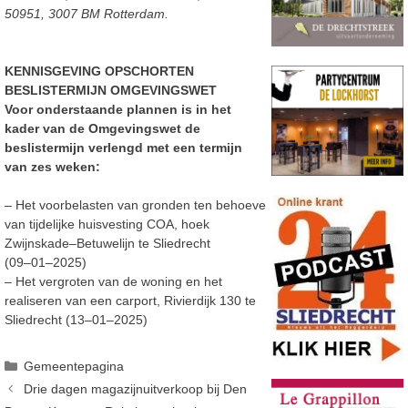
50951, 3007 BM
Rotterdam.
KENNISGEVING OPSCHORTEN
BESLISTERMIJN OMGEVINGSWET
Voor onderstaande plannen is in het
kader van de Omgevingswet de
beslistermijn verlengd met een
termijn
van zes weken:
–
Het voorbelasten van gronden ten behoeve
van tijdelijke huisvesting COA, hoek
Zwijnskade
–
Betuwelijn te Sliedrecht
(09
–
01
–
2025)
–
Het vergroten van de woning en het
realiseren van een carport, Rivierdijk 130 te
Sliedrecht (13
–
01
–
2025)
Categorieën
Gemeentepagina
Drie dagen magazijnuitverkoop bij Den