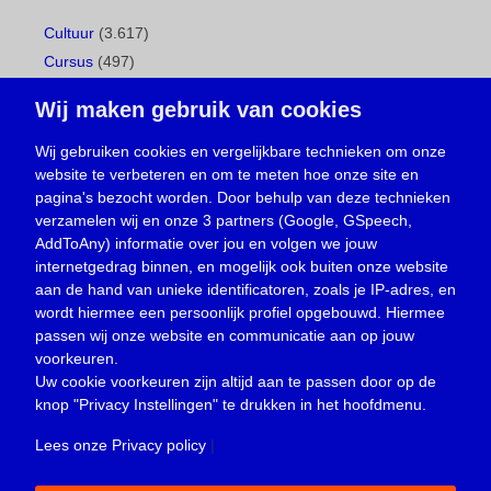
Cultuur
(3.617)
Cursus
(497)
Geboorte
(1)
Wij maken gebruik van cookies
Gemeentepagina
(104)
Ingezonden brief
(537)
Wij gebruiken cookies en vergelijkbare technieken om onze
website te verbeteren en om te meten hoe onze site en
Media
(156)
pagina's bezocht worden. Door behulp van deze technieken
Nieuws
(23.329)
verzamelen wij en onze 3 partners (Google, GSpeech,
Opinie
(373)
AddToAny) informatie over jou en volgen we jouw
Oproep
(734)
internetgedrag binnen, en mogelijk ook buiten onze website
Overlijden
(39)
aan de hand van unieke identificatoren, zoals je IP-adres, en
wordt hiermee een persoonlijk profiel opgebouwd. Hiermee
Podcast
(18)
passen wij onze website en communicatie aan op jouw
prijsvraag
(5)
voorkeuren.
Religie
(1.438)
Uw cookie voorkeuren zijn altijd aan te passen door op de
Service
(226)
knop
"Privacy Instellingen"
te drukken in het hoofdmenu.
Sport
(4.415)
Lees onze Privacy policy
|
Trouwen en feesten
(3)
Vacature
(1)