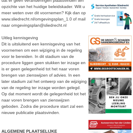
dat er geen
veranderingen plaatsvinden ten
opzichte van het huidige beleidsk
ader.
Wilt u
meer weten over dit voornemen? Kijk dan op
www.sliedrecht.nl/omgevingsplan_1.0
of mail
naar
omgevingsplan@sliedrecht.nl
Uitleg kennisgeving
Dit is uitsluitend een kennisgeving van het
voornemen om een wijziging in de regeling
voor te
bereiden. In dit stadium van de
procedure liggen geen stukken ter inzage en
is er geen gelegenheid
tot het naar voren
brengen van zienswijzen
of advies. In een
later stadium zal het ontwerp van de
wijziging
van de regeling ter inzage worden gelegd.
Op dat moment wordt de gelegenheid tot het
naar voren brengen van zienswijzen
geboden. Zodra
die procedure start zal een
nieuwe publicatie plaatsvinden.
ALGEMENE PLAATSELIJKE