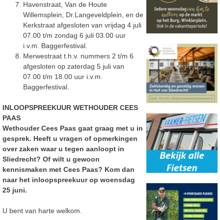
Havenstraat, Van de Houte
Willemsplein, Dr.Langeveldplein, en de
Kerkstraat afgesloten van vrijdag 4 juli
07.00 t/m zondag 6 juli 03.00 uur
i.v.m. Baggerfestival.
Merwestraat t.h.v. nummers 2 t/m 6
afgesloten op zaterdag 5 juli van
07.00 t/m 18.00 uur i.v.m.
Baggerfestival.
INLOOPSPREEKUUR WETHOUDER CEES
PAAS
Wethouder Cees Paas gaat graag met u in
gesprek. Heeft u vragen of opmerkingen
over zaken waar u tegen aanloopt in
Sliedrecht? Of wilt u gewoon
kennismaken met Cees Paas? Kom dan
naar het inloopspreekuur op woensdag
25 juni.
U bent van harte welkom.