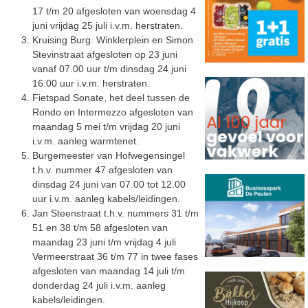
17 t/m 20 afgesloten van woensdag 4
juni vrijdag 25 juli i.v.m. herstraten.
Kruising Burg. Winklerplein en Simon
Stevinstraat afgesloten op 23 juni
vanaf 07.00 uur t/m dinsdag 24 juni
16.00 uur i.v.m. herstraten.
Fietspad Sonate, het deel tussen de
Rondo en Intermezzo afgesloten van
maandag 5 mei t/m vrijdag 20 juni
i.v.m. aanleg warmtenet.
Burgemeester van Hofwegensingel
t.h.v. nummer 47 afgesloten van
dinsdag 24 juni van 07.00 tot 12.00
uur i.v.m. aanleg kabels/leidingen.
Jan Steenstraat t.h.v. nummers 31 t/m
51 en 38 t/m 58 afgesloten van
maandag 23 juni t/m vrijdag 4 juli
Vermeerstraat 36 t/m 77 in twee fases
afgesloten van maandag 14 juli t/m
donderdag 24 juli i.v.m. aanleg
kabels/leidingen.