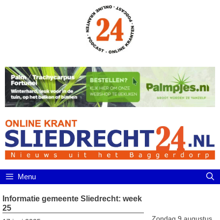
Ga
naar
de
inhoud
Menu
Informatie gemeente Sliedrecht: week
25
Zondag 9 augustus