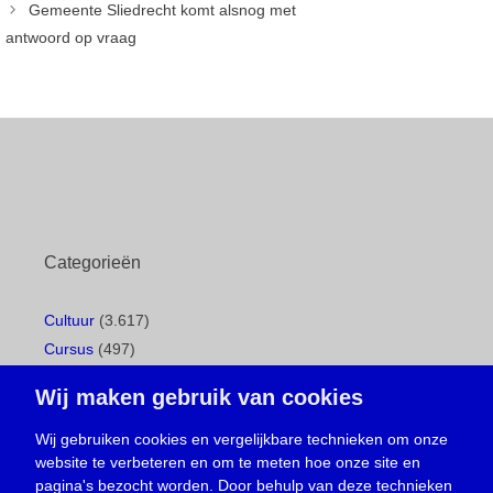
Gemeente Sliedrecht komt alsnog met
antwoord op vraag
Categorieën
Cultuur
(3.617)
Cursus
(497)
Geboorte
(1)
Wij maken gebruik van cookies
Gemeentepagina
(104)
Ingezonden brief
(539)
Wij gebruiken cookies en vergelijkbare technieken om onze
website te verbeteren en om te meten hoe onze site en
Media
(156)
pagina's bezocht worden. Door behulp van deze technieken
Nieuws
(23.330)