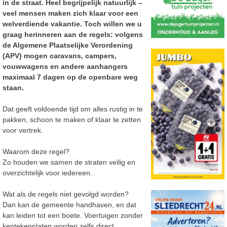
in de straat. Heel begrijpelijk natuurlijk –
veel mensen maken zich klaar voor een
welverdiende vakantie. Toch willen we u
graag herinneren aan de regels: volgens
de Algemene Plaatselijke Verordening
(APV) mogen caravans, campers,
vouwwagens en andere aanhangers
maximaal 7 dagen op de openbare weg
staan.
Dat geeft voldoende tijd om alles rustig in te
pakken, schoon te maken of klaar te zetten
voor vertrek.
Waarom deze regel?
Zo houden we samen de straten veilig en
overzichtelijk voor iedereen.
Wat als de regels niet gevolgd worden?
Dan kan de gemeente handhaven, en dat
kan leiden tot een boete. Voertuigen zonder
kentekenplaten worden zelfs direct