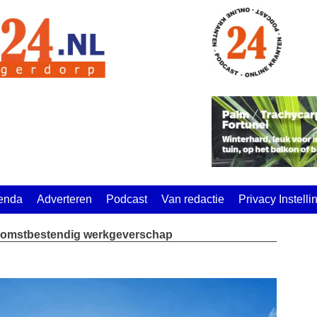
enda
Adverteren
Podcast
Van redactie
Privacy Instell
ekomstbestendig werkgeverschap