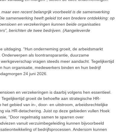
r, maar een recent belangrijk voorbeeld is de samenwerking
ie samenwerking heeft geleid tot een bredere ontdekking: op
s, pensioen en verzekeringen kunnen beide organisaties
s”, berichten de twee bedrijven. (Aangeleverde
e uitdaging. “Hun onderneming groeit, de arbeidsmarkt
r. Onderwerpen als loontransparantie, duurzame
d werkgeverschap vragen steeds meer aandacht. Tegelijkertijd
an hun organisatie, medewerkers binden en hun bedrijf
nsdagmorgen 24 juni 2026.
ensioen en verzekeringen is daarbij volgens hen essentieel.
Tegelijkertijd groeit de behoefte aan strategische HR-
et gebied van in-, door- en uitstroom, arbeidsrechtelijke
king via HR-detachering. Juist op deze gebieden vullen Hoek
usie, “Door regelmatig samen te sparren over
Adviezen vanuit verzuimbegeleiding kunnen bijvoorbeeld
isatieontwikkeling of bedrijfsprocessen. Andersom kunnen