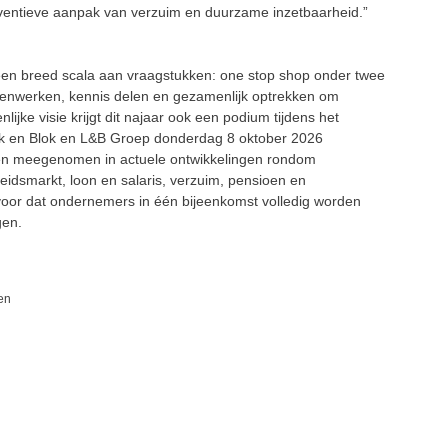
eventieve aanpak van verzuim en duurzame inzetbaarheid.”
en breed scala aan vraagstukken: one stop shop onder twee
menwerken, kennis delen en gezamenlijk optrekken om
jke visie krijgt dit najaar ook een podium tijdens het
 en Blok en L&B Groep donderdag 8 oktober 2026
den meegenomen in actuele ontwikkelingen rondom
eidsmarkt, loon en salaris, verzuim, pensioen en
rvoor dat ondernemers in één bijeenkomst volledig worden
gen.
en