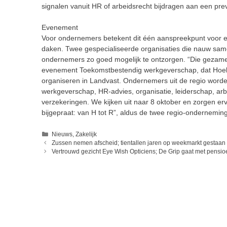
signalen vanuit HR of arbeidsrecht bijdragen aan een pr
Evenement
Voor ondernemers betekent dit één aanspreekpunt voor e
daken. Twee gespecialiseerde organisaties die nauw sa
ondernemers zo goed mogelijk te ontzorgen. “Die gezamenli
evenement Toekomstbestendig werkgeverschap, dat Hoek
organiseren in Landvast. Ondernemers uit de regio wor
werkgeverschap, HR-advies, organisatie, leiderschap, arb
verzekeringen. We kijken uit naar 8 oktober en zorgen e
bijgepraat: van H tot R”, aldus de twee regio-ondernemin
Categorieën
Nieuws
,
Zakelijk
Zussen nemen afscheid; tientallen jaren op weekmarkt gestaan
Vertrouwd gezicht Eye Wish Opticiens; De Grip gaat met pensio