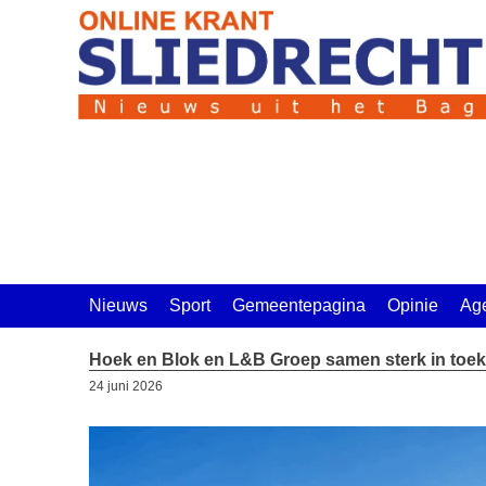
Ga
naar
de
inhoud
Nieuws
Sport
Gemeentepagina
Opinie
Ag
Hoek en Blok en L&B Groep samen sterk in to
24 juni 2026