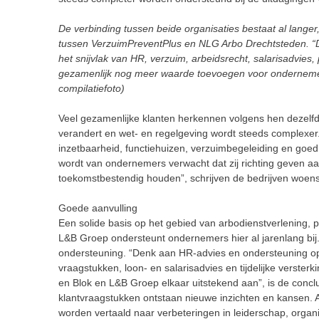
De verbinding tussen beide organisaties bestaat al lange
tussen VerzuimPreventPlus en NLG Arbo Drechtsteden. “D
het snijvlak van HR, verzuim, arbeidsrecht, salarisadvie
gezamenlijk nog meer waarde toevoegen voor ondernemer
compilatiefoto)
Veel gezamenlijke klanten herkennen volgens hen dezelfd
verandert en wet- en regelgeving wordt steeds complexe
inzetbaarheid, functiehuizen, verzuimbegeleiding en goe
wordt van ondernemers verwacht dat zij richting geven a
toekomstbestendig houden”, schrijven de bedrijven woe
Goede aanvulling
Een solide basis op het gebied van arbodienstverlening, p
L&B Groep ondersteunt ondernemers hier al jarenlang bij. 
ondersteuning. “Denk aan HR-advies en ondersteuning op h
vraagstukken, loon- en salarisadvies en tijdelijke verster
en Blok en L&B Groep elkaar uitstekend aan”, is de concl
klantvraagstukken ontstaan nieuwe inzichten en kansen. 
worden vertaald naar verbeteringen in leiderschap, organ