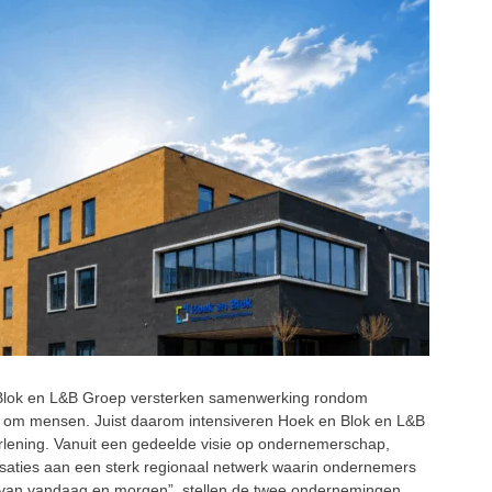
ok en L&B Groep versterken samenwerking rondom
 om mensen. Juist daarom intensiveren Hoek en Blok en L&B
lening. Vanuit een gedeelde visie op ondernemerschap,
aties aan een sterk regionaal netwerk waarin ondernemers
 van vandaag en morgen”, stellen de twee ondernemingen.