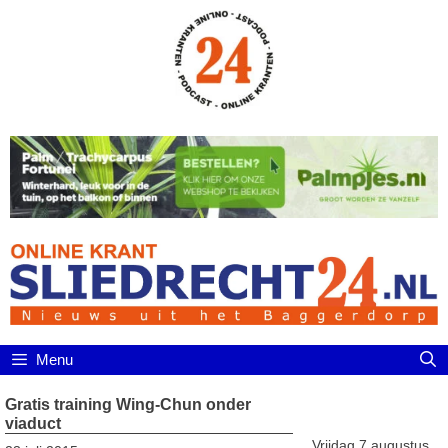
Ga
naar
de
inhoud
Menu
Gratis training Wing-Chun onder
viaduct
Vrijdag 7 augustus