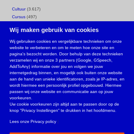
Cultuur
(3.617)
Cursus
(497)
Geboorte
(1)
Wij maken gebruik van cookies
Gemeentepagina
(104)
Ingezonden brief
(538)
Wij gebruiken cookies en vergelijkbare technieken om onze
website te verbeteren en om te meten hoe onze site en
Media
(156)
pagina's bezocht worden. Door behulp van deze technieken
Nieuws
(23.329)
verzamelen wij en onze 3 partners (Google, GSpeech,
Opinie
(373)
AddToAny) informatie over jou en volgen we jouw
Oproep
(734)
internetgedrag binnen, en mogelijk ook buiten onze website
Overlijden
(39)
aan de hand van unieke identificatoren, zoals je IP-adres, en
wordt hiermee een persoonlijk profiel opgebouwd. Hiermee
Podcast
(18)
passen wij onze website en communicatie aan op jouw
prijsvraag
(5)
voorkeuren.
Religie
(1.438)
Uw cookie voorkeuren zijn altijd aan te passen door op de
Service
(226)
knop
"Privacy Instellingen"
te drukken in het hoofdmenu.
Sport
(4.415)
Lees onze Privacy policy
|
Trouwen en feesten
(3)
Vacature
(1)