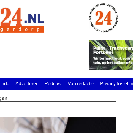
enda
Adverteren
Podcast
Van redactie
Privacy Instell
agen