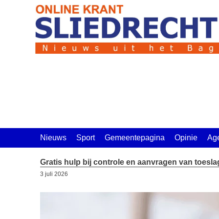
Ga
naar
de
inhoud
Nieuws
Sport
Gemeentepagina
Opinie
Ag
Gratis hulp bij controle en aanvragen van toesl
3 juli 2026