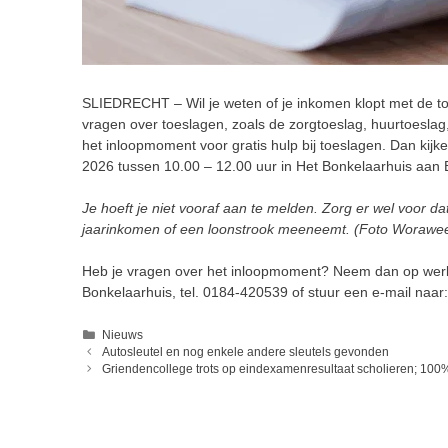
SLIEDRECHT – Wil je weten of je inkomen klopt met de toes
vragen over toeslagen, zoals de zorgtoeslag, huurtoesl
het inloopmoment voor gratis hulp bij toeslagen. Dan kij
2026 tussen 10.00 – 12.00 uur in Het Bonkelaarhuis aan 
Je hoeft je niet vooraf aan te melden. Zorg er wel voor da
jaarinkomen of een loonstrook meeneemt. (Foto
Worawee
Heb je vragen over het inloopmoment? Neem dan op werk
Bonkelaarhuis, tel. 0184-420539 of stuur een e-mail naar
Categorieën
Nieuws
Autosleutel en nog enkele andere sleutels gevonden
Griendencollege trots op eindexamenresultaat scholieren; 10