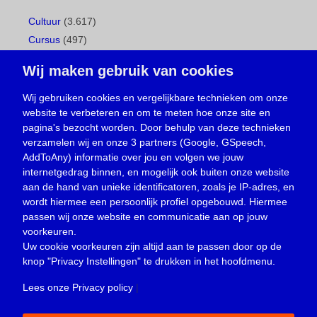
Cultuur
(3.617)
Cursus
(497)
Geboorte
(1)
Wij maken gebruik van cookies
Gemeentepagina
(104)
Ingezonden brief
(539)
Wij gebruiken cookies en vergelijkbare technieken om onze
website te verbeteren en om te meten hoe onze site en
Media
(156)
pagina's bezocht worden. Door behulp van deze technieken
Nieuws
(23.330)
verzamelen wij en onze 3 partners (Google, GSpeech,
Opinie
(374)
AddToAny) informatie over jou en volgen we jouw
Oproep
(734)
internetgedrag binnen, en mogelijk ook buiten onze website
Overlijden
(39)
aan de hand van unieke identificatoren, zoals je IP-adres, en
wordt hiermee een persoonlijk profiel opgebouwd. Hiermee
Podcast
(18)
passen wij onze website en communicatie aan op jouw
prijsvraag
(5)
voorkeuren.
Religie
(1.438)
Uw cookie voorkeuren zijn altijd aan te passen door op de
Service
(226)
knop
"Privacy Instellingen"
te drukken in het hoofdmenu.
Sport
(4.415)
Lees onze Privacy policy
|
Trouwen en feesten
(3)
Vacature
(1)