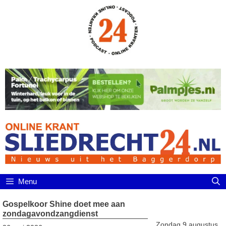
Ga
naar
de
inhoud
Menu
Gospelkoor Shine doet mee aan
zondagavondzangdienst
Zondag 9 augustus