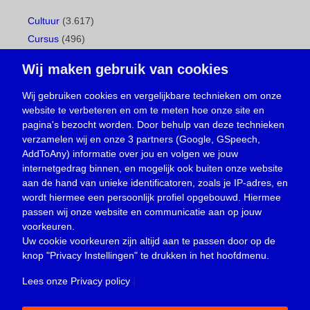
Cultuur
(3.617)
Cursus
(496)
Geboorte
(1)
Wij maken gebruik van cookies
Gemeentepagina
(104)
Ingezonden brief
(537)
Wij gebruiken cookies en vergelijkbare technieken om onze
website te verbeteren en om te meten hoe onze site en
Media
(156)
pagina's bezocht worden. Door behulp van deze technieken
Nieuws
(23.329)
verzamelen wij en onze 3 partners (Google, GSpeech,
Opinie
(373)
AddToAny) informatie over jou en volgen we jouw
Oproep
(734)
internetgedrag binnen, en mogelijk ook buiten onze website
Overlijden
(39)
aan de hand van unieke identificatoren, zoals je IP-adres, en
wordt hiermee een persoonlijk profiel opgebouwd. Hiermee
Podcast
(18)
passen wij onze website en communicatie aan op jouw
prijsvraag
(5)
voorkeuren.
Religie
(1.438)
Uw cookie voorkeuren zijn altijd aan te passen door op de
Service
(226)
knop
"Privacy Instellingen"
te drukken in het hoofdmenu.
Sport
(4.414)
Lees onze Privacy policy
|
Trouwen en feesten
(3)
Vacature
(1)