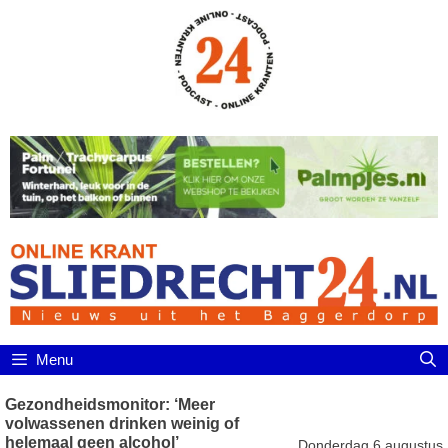
Ga
naar
de
inhoud
Menu
Gezondheidsmonitor: ‘Meer
volwassenen drinken weinig of
helemaal geen alcohol’
Donderdag 6 augustus