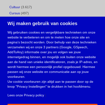
Cultuur
(3.617)
Cursus
(497)
Geboorte
(1)
Wij maken gebruik van cookies
Gemeentepagina
(104)
Ingezonden brief
(539)
Wij gebruiken cookies en vergelijkbare technieken om onze
website te verbeteren en om te meten hoe onze site en
Media
(156)
pagina's bezocht worden. Door behulp van deze technieken
Nieuws
(23.330)
verzamelen wij en onze 3 partners (Google, GSpeech,
Opinie
(374)
AddToAny) informatie over jou en volgen we jouw
Oproep
(734)
internetgedrag binnen, en mogelijk ook buiten onze website
Overlijden
(39)
aan de hand van unieke identificatoren, zoals je IP-adres, en
wordt hiermee een persoonlijk profiel opgebouwd. Hiermee
Podcast
(18)
passen wij onze website en communicatie aan op jouw
prijsvraag
(5)
voorkeuren.
Religie
(1.438)
Uw cookie voorkeuren zijn altijd aan te passen door op de
Service
(226)
knop
"Privacy Instellingen"
te drukken in het hoofdmenu.
Sport
(4.415)
Lees onze Privacy policy
|
Trouwen en feesten
(3)
Vacature
(1)