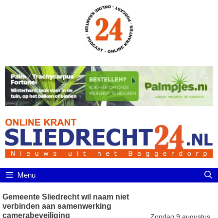
Ga
naar
de
inhoud
Menu
Gemeente Sliedrecht wil naam niet
verbinden aan samenwerking
camerabeveiliging
Zondag 9 augustus