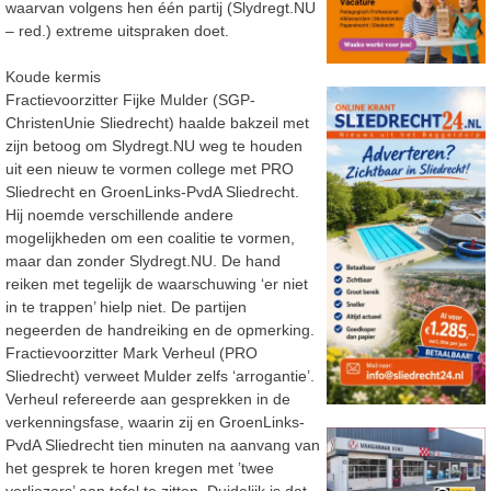
waarvan volgens hen één partij (Slydregt.NU
– red.) extreme uitspraken doet.
Koude kermis
Fractievoorzitter Fijke Mulder (SGP-
ChristenUnie Sliedrecht) haalde bakzeil met
zijn betoog om Slydregt.NU weg te houden
uit een nieuw te vormen college met PRO
Sliedrecht en GroenLinks-PvdA Sliedrecht.
Hij noemde verschillende andere
mogelijkheden om een coalitie te vormen,
maar dan zonder Slydregt.NU. De hand
reiken met tegelijk de waarschuwing ‘er niet
in te trappen’ hielp niet. De partijen
negeerden de handreiking en de opmerking.
Fractievoorzitter Mark Verheul (PRO
Sliedrecht) verweet Mulder zelfs ‘arrogantie’.
Verheul refereerde aan gesprekken in de
verkenningsfase, waarin zij en GroenLinks-
PvdA Sliedrecht tien minuten na aanvang van
het gesprek te horen kregen met ’twee
verliezers’ aan tafel te zitten. Duidelijk is dat