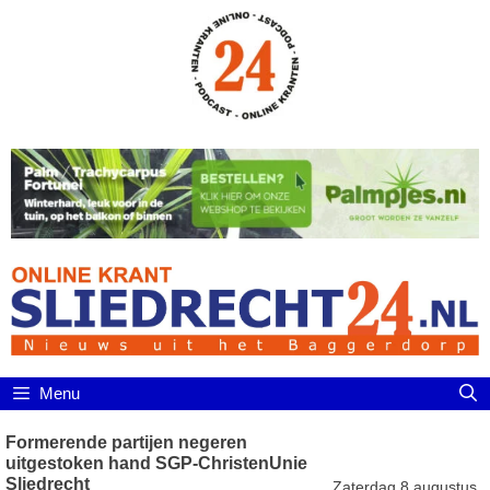
Ga
naar
de
inhoud
Menu
Formerende partijen negeren
uitgestoken hand SGP-ChristenUnie
Sliedrecht
Zaterdag 8 augustus