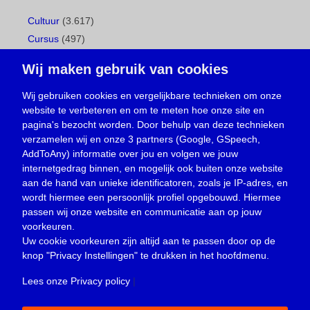
Cultuur
(3.617)
Cursus
(497)
Geboorte
(1)
Wij maken gebruik van cookies
Gemeentepagina
(104)
Ingezonden brief
(538)
Wij gebruiken cookies en vergelijkbare technieken om onze
website te verbeteren en om te meten hoe onze site en
Media
(156)
pagina's bezocht worden. Door behulp van deze technieken
Nieuws
(23.330)
verzamelen wij en onze 3 partners (Google, GSpeech,
Opinie
(373)
AddToAny) informatie over jou en volgen we jouw
Oproep
(734)
internetgedrag binnen, en mogelijk ook buiten onze website
Overlijden
(39)
aan de hand van unieke identificatoren, zoals je IP-adres, en
wordt hiermee een persoonlijk profiel opgebouwd. Hiermee
Podcast
(18)
passen wij onze website en communicatie aan op jouw
prijsvraag
(5)
voorkeuren.
Religie
(1.438)
Uw cookie voorkeuren zijn altijd aan te passen door op de
Service
(226)
knop
"Privacy Instellingen"
te drukken in het hoofdmenu.
Sport
(4.415)
Lees onze Privacy policy
|
Trouwen en feesten
(3)
Vacature
(1)