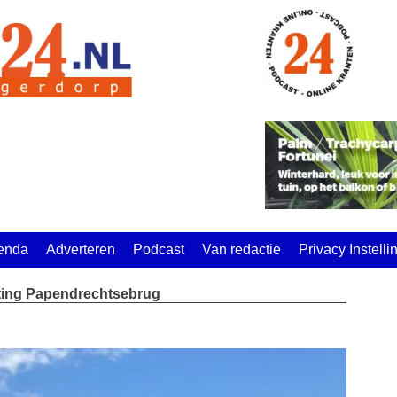
enda
Adverteren
Podcast
Van redactie
Privacy Instell
uiting Papendrechtsebrug