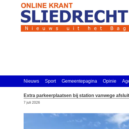
Ga
naar
de
inhoud
Nieuws
Sport
Gemeentepagina
Opinie
Ag
Extra parkeerplaatsen bij station vanwege afsl
7 juli 2026