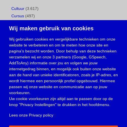
Cultuur
(3.617)
Cursus
(497)
Geboorte
(1)
Wij maken gebruik van cookies
Gemeentepagina
(104)
Ingezonden brief
(538)
Wij gebruiken cookies en vergelijkbare technieken om onze
website te verbeteren en om te meten hoe onze site en
Media
(156)
pagina's bezocht worden. Door behulp van deze technieken
Nieuws
(23.329)
verzamelen wij en onze 3 partners (Google, GSpeech,
Opinie
(373)
AddToAny) informatie over jou en volgen we jouw
Oproep
(734)
internetgedrag binnen, en mogelijk ook buiten onze website
Overlijden
(39)
aan de hand van unieke identificatoren, zoals je IP-adres, en
wordt hiermee een persoonlijk profiel opgebouwd. Hiermee
Podcast
(18)
passen wij onze website en communicatie aan op jouw
prijsvraag
(5)
voorkeuren.
Religie
(1.438)
Uw cookie voorkeuren zijn altijd aan te passen door op de
Service
(226)
knop
"Privacy Instellingen"
te drukken in het hoofdmenu.
Sport
(4.415)
Lees onze Privacy policy
|
Trouwen en feesten
(3)
Vacature
(1)