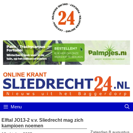
Ga
naar
de
inhoud
Menu
Elftal JO13-2 v.v. Sliedrecht mag zich
kampioen noemen
Zaterdag 8 augustus