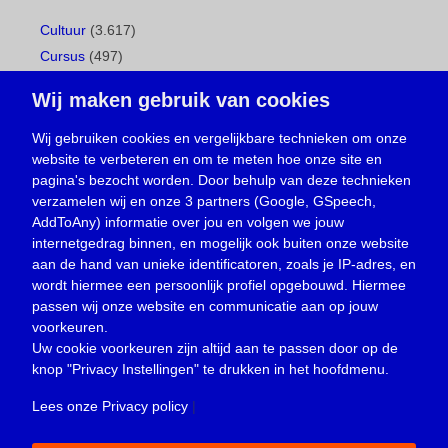
Cultuur
(3.617)
Cursus
(497)
Geboorte
(1)
Wij maken gebruik van cookies
Gemeentepagina
(104)
Ingezonden brief
(537)
Wij gebruiken cookies en vergelijkbare technieken om onze
website te verbeteren en om te meten hoe onze site en
Media
(156)
pagina's bezocht worden. Door behulp van deze technieken
Nieuws
(23.329)
verzamelen wij en onze 3 partners (Google, GSpeech,
Opinie
(373)
AddToAny) informatie over jou en volgen we jouw
Oproep
(734)
internetgedrag binnen, en mogelijk ook buiten onze website
Overlijden
(39)
aan de hand van unieke identificatoren, zoals je IP-adres, en
wordt hiermee een persoonlijk profiel opgebouwd. Hiermee
Podcast
(18)
passen wij onze website en communicatie aan op jouw
prijsvraag
(5)
voorkeuren.
Religie
(1.438)
Uw cookie voorkeuren zijn altijd aan te passen door op de
Service
(226)
knop
"Privacy Instellingen"
te drukken in het hoofdmenu.
Sport
(4.415)
Lees onze Privacy policy
|
Trouwen en feesten
(3)
Vacature
(1)