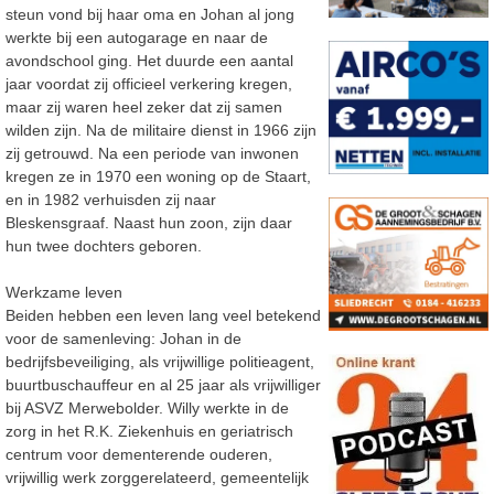
steun vond bij haar oma en Johan al jong
werkte bij een autogarage en naar de
avondschool ging. Het duurde een aantal
jaar voordat zij officieel verkering kregen,
maar zij waren heel zeker dat zij samen
wilden zijn. Na de militaire dienst in 1966 zijn
zij getrouwd. Na een periode van inwonen
kregen ze in 1970 een woning op de Staart,
en in 1982 verhuisden zij naar
Bleskensgraaf. Naast hun zoon, zijn daar
hun twee dochters geboren.
Werkzame leven
Beiden hebben een leven lang veel betekend
voor de samenleving: Johan in de
bedrijfsbeveiliging, als vrijwillige politieagent,
buurtbuschauffeur en al 25 jaar als vrijwilliger
bij ASVZ Merwebolder. Willy werkte in de
zorg in het R.K. Ziekenhuis en geriatrisch
centrum voor dementerende ouderen,
vrijwillig werk zorggerelateerd, gemeentelijk