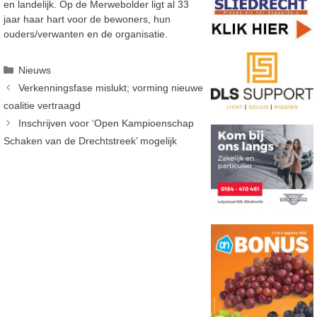
en landelijk. Op de Merwebolder ligt al 33
jaar haar hart voor de bewoners, hun
ouders/verwanten en de organisatie.
Categorieën
Nieuws
Verkenningsfase mislukt; vorming nieuwe
coalitie vertraagd
Inschrijven voor ‘Open Kampioenschap
Schaken van de Drechtstreek’ mogelijk