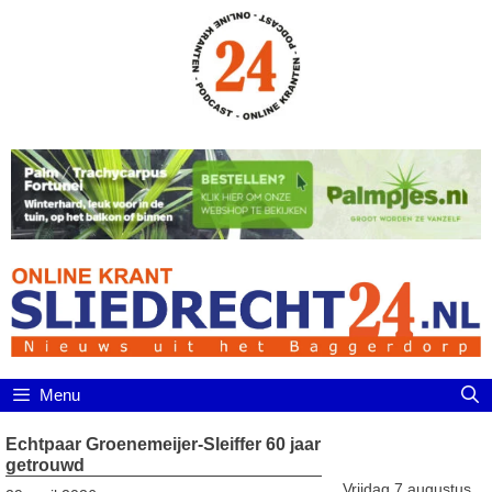
Ga
naar
de
inhoud
Menu
Echtpaar Groenemeijer-Sleiffer 60 jaar
getrouwd
Vrijdag 7 augustus