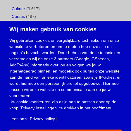
Cultuur
(3.617)
Cursus
(497)
Geboorte
(1)
Wij maken gebruik van cookies
Gemeentepagina
(104)
Ingezonden brief
(539)
Wij gebruiken cookies en vergelijkbare technieken om onze
website te verbeteren en om te meten hoe onze site en
Media
(156)
pagina's bezocht worden. Door behulp van deze technieken
Nieuws
(23.330)
verzamelen wij en onze 3 partners (Google, GSpeech,
Opinie
(374)
AddToAny) informatie over jou en volgen we jouw
Oproep
(734)
internetgedrag binnen, en mogelijk ook buiten onze website
Overlijden
(39)
aan de hand van unieke identificatoren, zoals je IP-adres, en
wordt hiermee een persoonlijk profiel opgebouwd. Hiermee
Podcast
(18)
passen wij onze website en communicatie aan op jouw
prijsvraag
(5)
voorkeuren.
Religie
(1.438)
Uw cookie voorkeuren zijn altijd aan te passen door op de
Service
(226)
knop
"Privacy Instellingen"
te drukken in het hoofdmenu.
Sport
(4.415)
Lees onze Privacy policy
|
Trouwen en feesten
(3)
Vacature
(1)