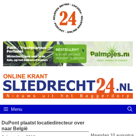
Ga
naar
de
inhoud
Menu
DuPont plaatst locatiedirecteur over
naar België
Maandag 10 augustus