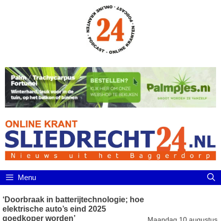
Ga
naar
de
inhoud
Menu
‘Doorbraak in batterijtechnologie; hoe
elektrische auto’s eind 2025
goedkoper worden’
Maandag 10 augustus