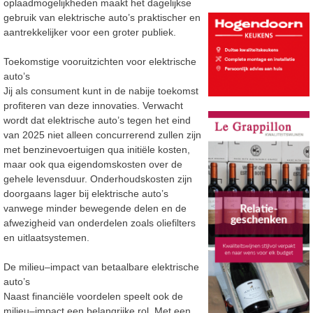
oplaadmogelijkheden maakt het dagelijkse
gebruik van elektrische auto’s praktischer en
aantrekkelijker voor een groter publiek.
Toekomstige vooruitzichten voor elektrische
auto’s
Jij als consument kunt in de nabije toekomst
profiteren van deze innovaties. Verwacht
wordt dat elektrische auto’s tegen het eind
van 2025 niet alleen concurrerend zullen zijn
met
benzinevoertuigen qua initiële kosten,
maar ook qua eigendomskosten over de
gehele levensduur.
Onderhoudskosten zijn
doorgaans lager bij elektrische auto’s
vanwege minder bewegende delen en de
afwezigheid van onderdelen zoals oliefilters
en uitlaatsystemen.
De milieu
–
impact van betaalbare elektrische
auto’s
Naast financiële voordelen speelt ook de
milieu
–
impact een belangrijke rol. Met een