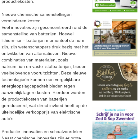
productiekosten.
Nieuwe chemische samenstellingen
verminderen kosten.
Veel innovaties zijn geconcentreerd rond de
samenstelling van batterijen. Hoewel
lithium
–
ion
–
batterijen momenteel de norm
zijn, zijn wetenschappers druk bezig met het
ontwikkelen van
alternatieven. Nieuwe
combinaties van materialen, zoals
natrium
–
ion en va
ste
–
stofbatterijen, bieden
veelbelovende vooruitzichten. Deze nieuwe
technologieën kunnen een vergelijkbare
energieopslagcapaciteit bieden tegen
aanzienlijk lagere kosten. Hierdoor worden
de
productiekosten van batterijen
gereduceerd, wat direct invloed he
eft op de
uiteindelijke
verkoopprijs van elektrische
auto’s.
Productie
–
innovaties en schaalvoordelen
Naast chemische innovaties zijn er grote