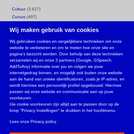
Cultuur
(3.617)
Cursus
(497)
Geboorte
(1)
Wij maken gebruik van cookies
Gemeentepagina
(104)
Ingezonden brief
(539)
Wij gebruiken cookies en vergelijkbare technieken om onze
website te verbeteren en om te meten hoe onze site en
Media
(156)
pagina's bezocht worden. Door behulp van deze technieken
Nieuws
(23.330)
verzamelen wij en onze 3 partners (Google, GSpeech,
Opinie
(374)
AddToAny) informatie over jou en volgen we jouw
Oproep
(734)
internetgedrag binnen, en mogelijk ook buiten onze website
Overlijden
(39)
aan de hand van unieke identificatoren, zoals je IP-adres, en
wordt hiermee een persoonlijk profiel opgebouwd. Hiermee
Podcast
(18)
passen wij onze website en communicatie aan op jouw
prijsvraag
(5)
voorkeuren.
Religie
(1.438)
Uw cookie voorkeuren zijn altijd aan te passen door op de
Service
(226)
knop
"Privacy Instellingen"
te drukken in het hoofdmenu.
Sport
(4.415)
Lees onze Privacy policy
|
Trouwen en feesten
(3)
Vacature
(1)