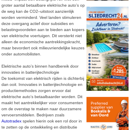
groter aantal
betaalbare elektrische auto’s op
de weg kan de CO2
–
uitstoot aanzienlijk
worden verminderd. Veel
landen stimuleren
deze overgang actief door subsidies en
belas
tingvoordelen aan te bieden aan
kopers
van elektrische voertuigen. Dit versterkt niet
alleen de economische aantrekkingskracht,
maar bevordert ook milieuvriendelijke keuzes
onder automobilisten.
Elektrische auto’s binnen handbereik door
innovaties in batterijtechnologie
De toekomst van elektrisch rijden is dichterbij
dan ooit. Innovaties in batterijtechnologie en
productiemethodes zorgen ervoor dat
elektrische auto’s betaalbaarder worden. Dit
maakt het
aantrekkelijker voor consumenten
om de overstap te maken naar duurzame
re
vervoersmiddelen.
Bedrijven zoals
Autotradex
spelen hierin ook een rol door in
te zetten op de ontwikkeling en
distributie