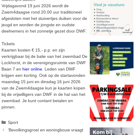
Vrijdagavond 19 juni 2026 wordt de
Zwem4daagse rond 20.00 uur traditioneel
afgesloten met het stuivertjes duiken voor de
jeugd en worden de jongste en oudste
deelnemers in het zonnetje gezet door DWF.
Tickets
Kaarten kosten € 15,- p.p. en zijn
verkrijgbaar bij de balie van het zwembad De
Lockhorst, in de verenigingsruimte van DWF
Baan 7 en
hier online
. Leden van DWF
krijgen een korting. Ook op de startavonden
maandag 15 juni en dinsdag 16 juni 2026
van de Zwem4daagse kun je kaarten kopen
bij de vrijwilligers van DWF in de hal van het
zwembad. Je kunt contant betalen en
pinnen.
Categorieën
Sport
‘Bevolkingsgroei en woningbouw vraagt