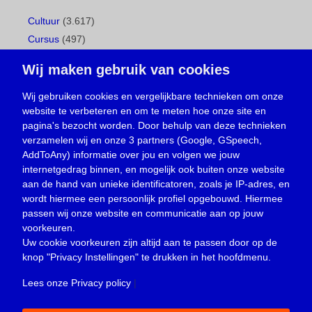
Cultuur
(3.617)
Cursus
(497)
Geboorte
(1)
Wij maken gebruik van cookies
Gemeentepagina
(104)
Ingezonden brief
(537)
Wij gebruiken cookies en vergelijkbare technieken om onze
website te verbeteren en om te meten hoe onze site en
Media
(156)
pagina's bezocht worden. Door behulp van deze technieken
Nieuws
(23.329)
verzamelen wij en onze 3 partners (Google, GSpeech,
Opinie
(373)
AddToAny) informatie over jou en volgen we jouw
Oproep
(734)
internetgedrag binnen, en mogelijk ook buiten onze website
Overlijden
(39)
aan de hand van unieke identificatoren, zoals je IP-adres, en
wordt hiermee een persoonlijk profiel opgebouwd. Hiermee
Podcast
(18)
passen wij onze website en communicatie aan op jouw
prijsvraag
(5)
voorkeuren.
Religie
(1.438)
Uw cookie voorkeuren zijn altijd aan te passen door op de
Service
(226)
knop
"Privacy Instellingen"
te drukken in het hoofdmenu.
Sport
(4.415)
Lees onze Privacy policy
|
Trouwen en feesten
(3)
Vacature
(1)