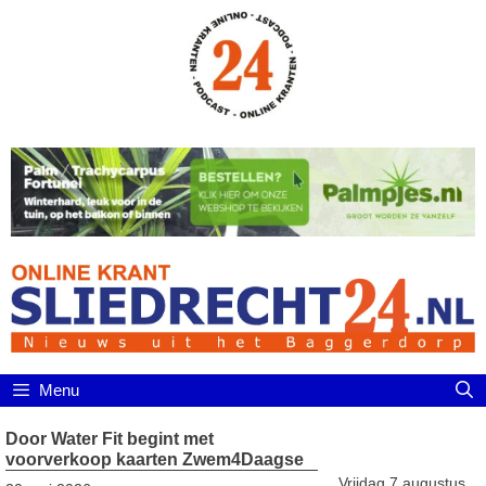
Ga
naar
de
inhoud
Menu
Door Water Fit begint met
voorverkoop kaarten Zwem4Daagse
Vrijdag 7 augustus