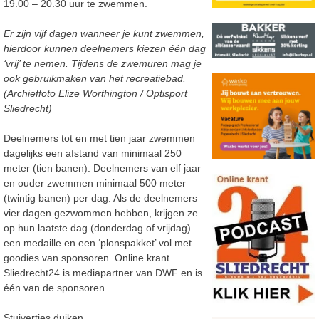
19.00 – 20.30 uur te zwemmen.
Er zijn vijf dagen wanneer je kunt zwemmen,
hierdoor kunnen deelnemers kiezen één dag
‘vrij’ te nemen. Tijdens de zwemuren mag je
ook gebruikmaken van het recreatiebad.
(Archieffoto Elize Worthington / Optisport
Sliedrecht)
Deelnemers tot en met tien jaar zwemmen
dagelijks een afstand van minimaal 250
meter (tien banen). Deelnemers van elf jaar
en ouder zwemmen minimaal 500 meter
(twintig banen) per dag. Als de deelnemers
vier dagen gezwommen hebben, krijgen ze
op hun laatste dag (donderdag of vrijdag)
een medaille en een ‘plonspakket’ vol met
goodies van sponsoren. Online krant
Sliedrecht24 is mediapartner van DWF en is
één van de sponsoren.
Stuivertjes duiken