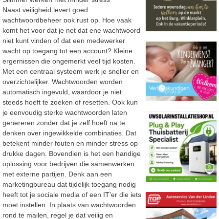
Naast veiligheid levert goed
wachtwoordbeheer ook rust op. Hoe vaak
komt het voor dat je
net dat ene wachtwoord
niet kunt vinden of dat een medewerker
wacht op toegang tot een
account? Kleine
ergernissen die ongemerkt veel tijd kosten.
Met een centraal systeem werk je sneller en
overzichtelijker. Wachtwoorden worden
automatisch ingevuld, waardoor je niet
steeds hoeft te zoeken of resetten. Ook kun
je
eenvoudig sterke wachtwoorden laten
genereren zonder dat je zelf hoeft na te
denken over
ingewikkelde combinaties. Dat
betekent minder fouten en minder stress op
drukke dagen.
Bovendien is het een handige
oplossing voor bedrijven die samenwerken
met externe partijen. Denk aan een
marketingbureau dat tijdelijk toegang nodig
heeft tot je sociale media
of een IT’er die iets
moet instellen. In plaats van wachtwoorden
rond te mailen,
regel je dat
veilig en