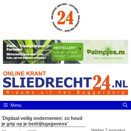
Ga
naar
de
inhoud
Menu
‘Digitaal veilig ondernemen: zo houd
je grip op je bedrijfsgegevens’
Vrijdag 7 augustus