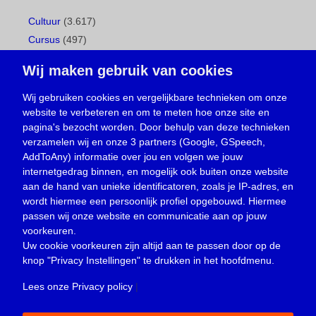
Cultuur
(3.617)
Cursus
(497)
Geboorte
(1)
Wij maken gebruik van cookies
Gemeentepagina
(104)
Ingezonden brief
(537)
Wij gebruiken cookies en vergelijkbare technieken om onze
website te verbeteren en om te meten hoe onze site en
Media
(156)
pagina's bezocht worden. Door behulp van deze technieken
Nieuws
(23.329)
verzamelen wij en onze 3 partners (Google, GSpeech,
Opinie
(373)
AddToAny) informatie over jou en volgen we jouw
Oproep
(734)
internetgedrag binnen, en mogelijk ook buiten onze website
Overlijden
(39)
aan de hand van unieke identificatoren, zoals je IP-adres, en
wordt hiermee een persoonlijk profiel opgebouwd. Hiermee
Podcast
(18)
passen wij onze website en communicatie aan op jouw
prijsvraag
(5)
voorkeuren.
Religie
(1.438)
Uw cookie voorkeuren zijn altijd aan te passen door op de
Service
(226)
knop
"Privacy Instellingen"
te drukken in het hoofdmenu.
Sport
(4.415)
Lees onze Privacy policy
|
Trouwen en feesten
(3)
Vacature
(1)