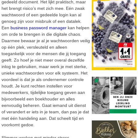
gedeeld
docume
nt. Het lijkt praktisch, maar
het brengt risico’s met zich mee. Eén zwak
wachtwoord
of een gedeelde login kan al
genoeg zijn voor misbruik of een datalek.
Een
business password manager
kan helpen
om orde te brengen in die digitale chaos.
Daarmee bewaar je al je wachtwoorden veilig
op één plek, versleuteld en alleen
toegankelijk
voor de mensen die jij toegang
geeft. Zo hoef je niet meer overal dezelfde
inlog te
gebruiken, maar werk je me
t sterke,
unieke wachtwoorden voor elk systeem.
Het
voordeel is dat je als ondernemer controle
houdt. Je kunt rechten instellen voor
medewerkers, tijdelijke toegang geven aan
bijvoorbeeld een boekhouder en alles
eenvoudig
beheren. Gaat iemand uit dienst
of verandert er iets in je team, dan pas je dat
me
t één
handeling aan. Dat scheelt tijd en
voorkomt gedoe.
Slimmer werken met minder stress