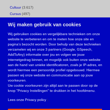
Cultuur
(3.617)
Cursus
(497)
Geboorte
(1)
Wij maken gebruik van cookies
Gemeentepagina
(104)
Ingezonden brief
(538)
Wij gebruiken cookies en vergelijkbare technieken om onze
website te verbeteren en om te meten hoe onze site en
Media
(156)
pagina's bezocht worden. Door behulp van deze technieken
Nieuws
(23.329)
verzamelen wij en onze 3 partners (Google, GSpeech,
Opinie
(373)
AddToAny) informatie over jou en volgen we jouw
Oproep
(734)
internetgedrag binnen, en mogelijk ook buiten onze website
Overlijden
(39)
aan de hand van unieke identificatoren, zoals je IP-adres, en
wordt hiermee een persoonlijk profiel opgebouwd. Hiermee
Podcast
(18)
passen wij onze website en communicatie aan op jouw
prijsvraag
(5)
voorkeuren.
Religie
(1.438)
Uw cookie voorkeuren zijn altijd aan te passen door op de
Service
(226)
knop
"Privacy Instellingen"
te drukken in het hoofdmenu.
Sport
(4.415)
Lees onze Privacy policy
|
Trouwen en feesten
(3)
Vacature
(1)