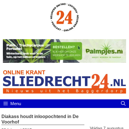
Ga
naar
de
inhoud
Menu
Diakass houdt inloopochtend in De
Voorhof
Vrijdag 7 augustus