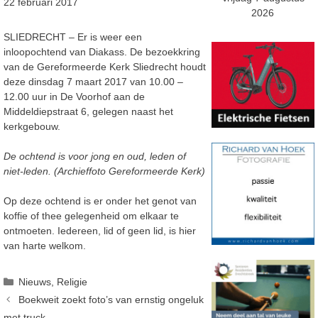
22 februari 2017
2026
SLIEDRECHT – Er is weer een
inloopochtend van Diakass. De bezoekkring
van de Gereformeerde Kerk Sliedrecht houdt
deze dinsdag 7 maart 2017 van 10.00 –
12.00 uur in De Voorhof aan de
Middeldiepstraat 6, gelegen naast het
kerkgebouw.
De ochtend is voor jong en oud, leden of
niet-leden. (Archieffoto Gereformeerde Kerk)
Op deze ochtend is er onder het genot van
koffie of thee gelegenheid om elkaar te
ontmoeten. Iedereen, lid of geen lid, is hier
van harte welkom.
Categorieën
Nieuws
,
Religie
Boekweit zoekt foto’s van ernstig ongeluk
met truck