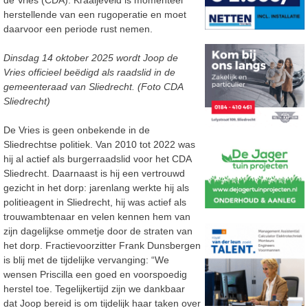
de Vries (CDA). Kraaijeveld is momenteel
herstellende van een rugoperatie en moet
daarvoor een periode rust nemen.
Dinsdag 14 oktober 2025 wordt Joop de
Vries officieel beëdigd als raadslid in de
gemeenteraad van Sliedrecht. (Foto CDA
Sliedrecht)
De Vries is geen onbekende in de
Sliedrechtse politiek. Van 2010 tot 2022 was
hij al actief als burgerraadslid voor het CDA
Sliedrecht. Daarnaast is hij een vertrouwd
gezicht in het dorp: jarenlang werkte hij als
politieagent in Sliedrecht, hij was actief als
trouwambtenaar en velen kennen hem van
zijn dagelijkse ommetje door de straten van
het dorp. Fractievoorzitter Frank Dunsbergen
is blij met de tijdelijke vervanging: “We
wensen Priscilla een goed en voorspoedig
herstel toe. Tegelijkertijd zijn we dankbaar
dat Joop bereid is om tijdelijk haar taken over