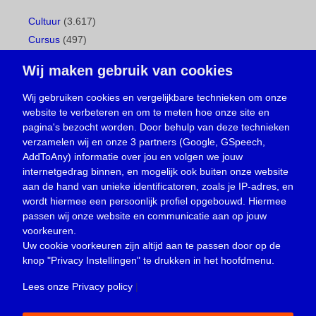
Cultuur
(3.617)
Cursus
(497)
Geboorte
(1)
Wij maken gebruik van cookies
Gemeentepagina
(104)
Ingezonden brief
(538)
Wij gebruiken cookies en vergelijkbare technieken om onze
website te verbeteren en om te meten hoe onze site en
Media
(156)
pagina's bezocht worden. Door behulp van deze technieken
Nieuws
(23.330)
verzamelen wij en onze 3 partners (Google, GSpeech,
Opinie
(373)
AddToAny) informatie over jou en volgen we jouw
Oproep
(734)
internetgedrag binnen, en mogelijk ook buiten onze website
Overlijden
(39)
aan de hand van unieke identificatoren, zoals je IP-adres, en
wordt hiermee een persoonlijk profiel opgebouwd. Hiermee
Podcast
(18)
passen wij onze website en communicatie aan op jouw
prijsvraag
(5)
voorkeuren.
Religie
(1.438)
Uw cookie voorkeuren zijn altijd aan te passen door op de
Service
(226)
knop
"Privacy Instellingen"
te drukken in het hoofdmenu.
Sport
(4.415)
Lees onze Privacy policy
|
Trouwen en feesten
(3)
Vacature
(1)