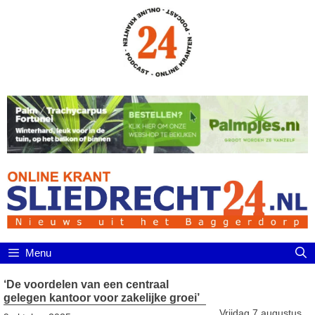
Ga
naar
de
inhoud
Menu
‘De voordelen van een centraal
gelegen kantoor voor zakelijke groei’
Vrijdag 7 augustus