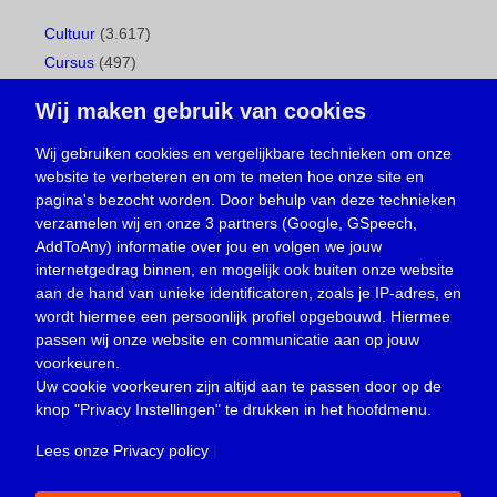
Cultuur
(3.617)
Cursus
(497)
Geboorte
(1)
Wij maken gebruik van cookies
Gemeentepagina
(104)
Ingezonden brief
(537)
Wij gebruiken cookies en vergelijkbare technieken om onze
website te verbeteren en om te meten hoe onze site en
Media
(156)
pagina's bezocht worden. Door behulp van deze technieken
Nieuws
(23.329)
verzamelen wij en onze 3 partners (Google, GSpeech,
Opinie
(373)
AddToAny) informatie over jou en volgen we jouw
Oproep
(734)
internetgedrag binnen, en mogelijk ook buiten onze website
Overlijden
(39)
aan de hand van unieke identificatoren, zoals je IP-adres, en
wordt hiermee een persoonlijk profiel opgebouwd. Hiermee
Podcast
(18)
passen wij onze website en communicatie aan op jouw
prijsvraag
(5)
voorkeuren.
Religie
(1.438)
Uw cookie voorkeuren zijn altijd aan te passen door op de
Service
(226)
knop
"Privacy Instellingen"
te drukken in het hoofdmenu.
Sport
(4.415)
Lees onze Privacy policy
|
Trouwen en feesten
(3)
Vacature
(1)