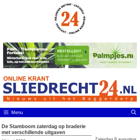
Ga
naar
de
inhoud
Menu
De Stamboom zaterdag op braderie
met verschillende uitgaven
Zaterdag 8 augustus