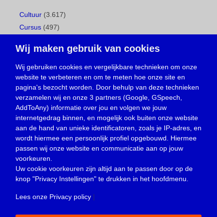
Cultuur
(3.617)
Cursus
(497)
Geboorte
(1)
Wij maken gebruik van cookies
Gemeentepagina
(104)
Ingezonden brief
(538)
Wij gebruiken cookies en vergelijkbare technieken om onze
website te verbeteren en om te meten hoe onze site en
Media
(156)
pagina's bezocht worden. Door behulp van deze technieken
Nieuws
(23.329)
verzamelen wij en onze 3 partners (Google, GSpeech,
Opinie
(373)
AddToAny) informatie over jou en volgen we jouw
Oproep
(734)
internetgedrag binnen, en mogelijk ook buiten onze website
Overlijden
(39)
aan de hand van unieke identificatoren, zoals je IP-adres, en
wordt hiermee een persoonlijk profiel opgebouwd. Hiermee
Podcast
(18)
passen wij onze website en communicatie aan op jouw
prijsvraag
(5)
voorkeuren.
Religie
(1.438)
Uw cookie voorkeuren zijn altijd aan te passen door op de
Service
(226)
knop
"Privacy Instellingen"
te drukken in het hoofdmenu.
Sport
(4.415)
Lees onze Privacy policy
|
Trouwen en feesten
(3)
Vacature
(1)