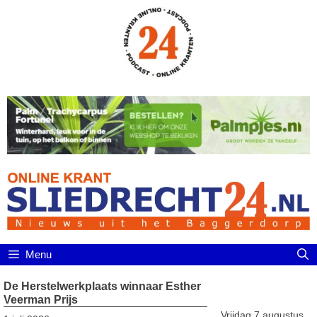
Ga
naar
de
inhoud
Menu
De Herstelwerkplaats winnaar Esther
Veerman Prijs
Vrijdag 7 augustus