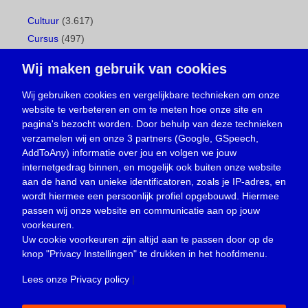
Cultuur
(3.617)
Cursus
(497)
Geboorte
(1)
Wij maken gebruik van cookies
Gemeentepagina
(104)
Ingezonden brief
(538)
Wij gebruiken cookies en vergelijkbare technieken om onze
website te verbeteren en om te meten hoe onze site en
Media
(156)
pagina's bezocht worden. Door behulp van deze technieken
Nieuws
(23.329)
verzamelen wij en onze 3 partners (Google, GSpeech,
Opinie
(373)
AddToAny) informatie over jou en volgen we jouw
Oproep
(734)
internetgedrag binnen, en mogelijk ook buiten onze website
Overlijden
(39)
aan de hand van unieke identificatoren, zoals je IP-adres, en
wordt hiermee een persoonlijk profiel opgebouwd. Hiermee
Podcast
(18)
passen wij onze website en communicatie aan op jouw
prijsvraag
(5)
voorkeuren.
Religie
(1.438)
Uw cookie voorkeuren zijn altijd aan te passen door op de
Service
(226)
knop
"Privacy Instellingen"
te drukken in het hoofdmenu.
Sport
(4.415)
Lees onze Privacy policy
|
Trouwen en feesten
(3)
Vacature
(1)