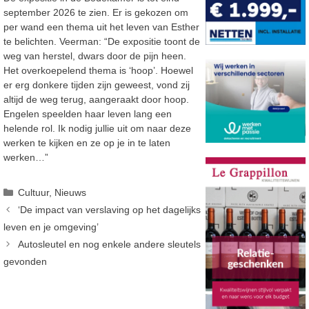
september 2026 te zien. Er is gekozen om
per wand een thema uit het leven van Esther
te belichten. Veerman: “De expositie toont de
weg van herstel, dwars door de pijn heen.
Het overkoepelend thema is ‘hoop’. Hoewel
er erg donkere tijden zijn geweest, vond zij
altijd de weg terug, aangeraakt door hoop.
Engelen speelden haar leven lang een
helende rol. Ik nodig jullie uit om naar deze
werken te kijken en ze op je in te laten
werken…”
Categorieën
Cultuur
,
Nieuws
‘De impact van verslaving op het dagelijks
leven en je omgeving’
Autosleutel en nog enkele andere sleutels
gevonden