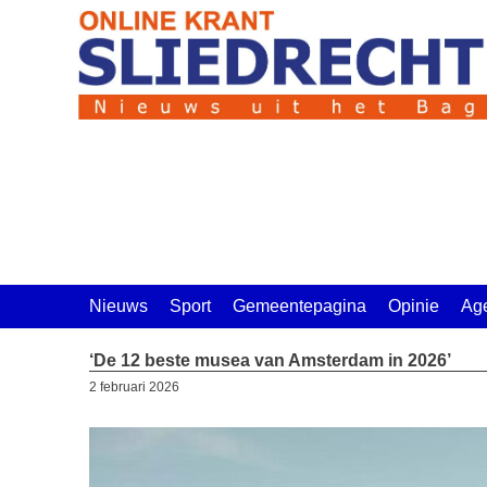
Ga
naar
de
inhoud
Nieuws
Sport
Gemeentepagina
Opinie
Ag
‘De 12 beste musea van Amsterdam in 2026’
2 februari 2026