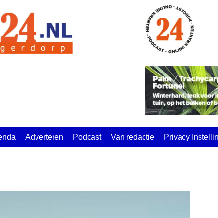
enda
Adverteren
Podcast
Van redactie
Privacy Instell