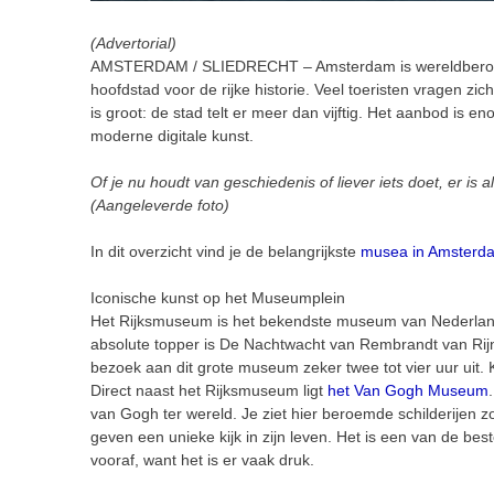
(Advertorial)
AMSTERDAM / SLIEDRECHT –
Amsterdam is wereldberoe
hoofdstad voor de rijke historie. Veel toeristen vragen 
is groot: de stad telt er meer dan vijftig.
Het aanbod is eno
moderne digitale kunst.
Of je nu houdt van geschiedenis of liever iets doet, er is a
(Aangeleverde foto)
In dit overzicht vind je de belangrijkste
musea in Amsterd
Iconische kunst op het Museumplein
Het Rijksmuseum is het bekendste museum van Nederland.
absolute topper is De Nachtwacht van Rembrandt van Rijn.
bezoek aan dit grote museum zeker twee tot vier uur uit. 
Direct naast het Rijksmuseum ligt
het Van Gogh Museum
van Gogh ter wereld. Je ziet hier beroemde schilderijen
geven een unieke kijk in zijn leven. Het is een van de b
vooraf, want het is er vaak druk.