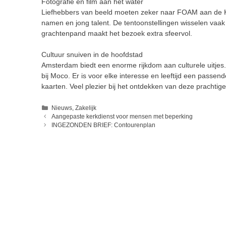
Fotografie en film aan het water
Liefhebbers van beeld moeten zeker naar FOAM aan de Ke
namen en jong talent. De tentoonstellingen wisselen vaak w
grachtenpand maakt het bezoek extra sfeervol.
Cultuur snuiven in de hoofdstad
Amsterdam biedt een enorme rijkdom aan culturele uitjes.
bij Moco. Er is voor elke interesse en leeftijd een passend
kaarten. Veel plezier bij het ontdekken van deze prachti
Categorieën
Nieuws
,
Zakelijk
Aangepaste kerkdienst voor mensen met beperking
INGEZONDEN BRIEF: Contourenplan