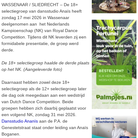
WASSENAAR / SLIEDRECHT – De 18+
selectiegroep van dansstudio Anaïs heeft
zondag 17 mei 2026 in Wassenaar
deelgenomen aan het Nederlands
Kampioenschap (NK) van Royal Dance
Competition. Tijdens dit NK leverden zij een
formidabele presentatie, de groep werd
derde.
De 18+ selectiegroep haalde de derde plaats
op het NK. (Aangeleverde foto)
Daarnaast hebben zowel deze 18+
selectiegroep als de 12+ selectiegroep later
die dag ook meegedaan aan een wedstrijd
van Dutch Dance Competition. Beide
groepen hebben zich daarbij geplaatst voor
een volgend NK, zondag 31 mei 2026.
Dansstudio Ananïs
aan de P.A. de
Genestetstraat staat onder leiding van Anaïs
Boganen.