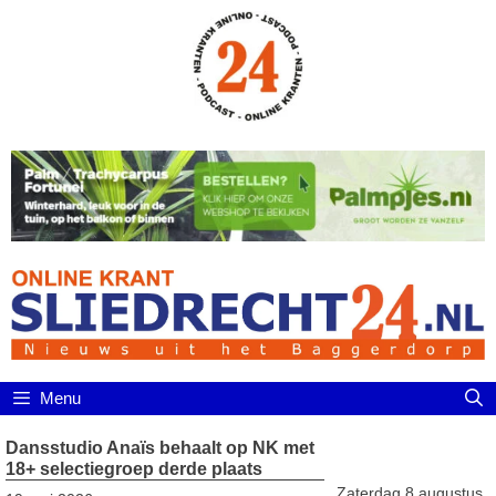
Ga
naar
de
inhoud
Menu
Dansstudio Anaïs behaalt op NK met
18+ selectiegroep derde plaats
Zaterdag 8 augustus