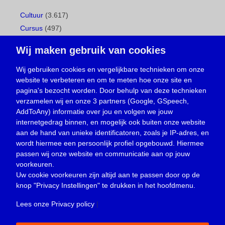
Cultuur
(3.617)
Cursus
(497)
Geboorte
(1)
Wij maken gebruik van cookies
Gemeentepagina
(104)
Ingezonden brief
(539)
Wij gebruiken cookies en vergelijkbare technieken om onze
website te verbeteren en om te meten hoe onze site en
Media
(156)
pagina's bezocht worden. Door behulp van deze technieken
Nieuws
(23.330)
verzamelen wij en onze 3 partners (Google, GSpeech,
Opinie
(374)
AddToAny) informatie over jou en volgen we jouw
Oproep
(734)
internetgedrag binnen, en mogelijk ook buiten onze website
Overlijden
(39)
aan de hand van unieke identificatoren, zoals je IP-adres, en
wordt hiermee een persoonlijk profiel opgebouwd. Hiermee
Podcast
(18)
passen wij onze website en communicatie aan op jouw
prijsvraag
(5)
voorkeuren.
Religie
(1.438)
Uw cookie voorkeuren zijn altijd aan te passen door op de
Service
(226)
knop
"Privacy Instellingen"
te drukken in het hoofdmenu.
Sport
(4.415)
Lees onze Privacy policy
|
Trouwen en feesten
(3)
Vacature
(1)