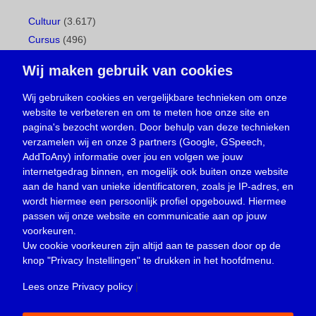
Cultuur
(3.617)
Cursus
(496)
Geboorte
(1)
Wij maken gebruik van cookies
Gemeentepagina
(104)
Ingezonden brief
(537)
Wij gebruiken cookies en vergelijkbare technieken om onze
website te verbeteren en om te meten hoe onze site en
Media
(156)
pagina's bezocht worden. Door behulp van deze technieken
Nieuws
(23.329)
verzamelen wij en onze 3 partners (Google, GSpeech,
Opinie
(373)
AddToAny) informatie over jou en volgen we jouw
Oproep
(734)
internetgedrag binnen, en mogelijk ook buiten onze website
Overlijden
(39)
aan de hand van unieke identificatoren, zoals je IP-adres, en
wordt hiermee een persoonlijk profiel opgebouwd. Hiermee
Podcast
(18)
passen wij onze website en communicatie aan op jouw
prijsvraag
(5)
voorkeuren.
Religie
(1.438)
Uw cookie voorkeuren zijn altijd aan te passen door op de
Service
(226)
knop
"Privacy Instellingen"
te drukken in het hoofdmenu.
Sport
(4.414)
Lees onze Privacy policy
|
Trouwen en feesten
(3)
Vacature
(1)