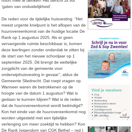
hoort mee te denken! Het bericht zit vol
‘gaten van onduidelijkheid’.
De reden voor de tijdelijke huisvesting: “
Het
meest urgente knelpunt is het aflopen van de
huurovereenkomst van de huidige locatie De
Rank op 1 augustus 2025. Als er geen
vervangende ruimte beschikbaar is, komen
deze leerlingen zonder onderdak te zitten bij
de start van het nieuwe schooljaar op 1
september 2025. Dit brengt de wettelijke
zorgplicht van de gemeente voor
onderwijshuisvesting in gevaar”, aldus de
Gemeente Sliedrecht. Dat roept vragen op.
Wanneer waren de betrokkenen op de
hoogte van de datum 1 augustus? Wat is
gedaan te kunnen blijven? Wat is de reden
dat de huurovereenkomst wordt beëindigd?
Kon het einde van de huurovereenkomst nog
worden uitgesteld met een tijdelijke
verlenging om meer zoektijd te hebben? Kon
De Rank (eigendom van CGK Bethel – red.)