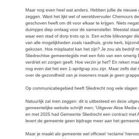
Maar nog even heel wat anders. Hebben jullie de nieuwe 
zeggen. Want het lijkt wel of wereldvervuiler Chemours de
geschoven heeft om dit voor elkaar te krijgen. Niets negat
duimpjes diep omlaag voor de samensteller. Meestal staat
waar een stad of dorp trots op is. Een echte blikvanger 
van alle mogelijkheden zoals raadhuis, grote kerk, bijzon
gekozen. Hoe misplaatst kan het zijn? Je zou als bedrijf 
Sliedrechtse gemeentegids met een foto van een smerig Do
verdriet en zorgen geeft. Hoe verzin je het? En reken ma
nog even dat het een 1-aprilgrap zou zijn. Maar zelfs dat 
over de gezondheid van je inwoners maak je geen grapp
Op communicatiegebied heeft Sliedrecht nog vele slagen
Natuurlijk zal men zeggen: dit is uitbesteed en deze uitge
gemeentelijke website schrijft men; ‘Uitgever Akse Media
en met 2025 had Gemeente Sliedrecht een contract met A
levert de gemeente geen bijdrage meer aan het gemeent
Maar je maakt als gemeente wel officieel ‘reclame’ hiervo