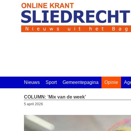
Ga
naar
de
inhoud
Nieuws
Sport
Gemeentepagina
Opinie
Ag
COLUMN: ‘Mix van de week’
5 april 2026