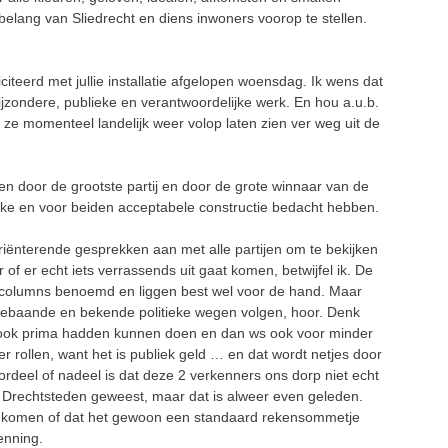
belang van Sliedrecht en diens inwoners voorop te stellen.
iteerd met jullie installatie afgelopen woensdag. Ik wens dat
bijzondere, publieke en verantwoordelijke werk. En hou a.u.b.
ie ze momenteel landelijk weer volop laten zien ver weg uit de
n door de grootste partij en door de grote winnaar van de
e en voor beiden acceptabele constructie bedacht hebben.
iënterende gesprekken aan met alle partijen om te bekijken
 of er echt iets verrassends uit gaat komen, betwijfel ik. De
gscolumns benoemd en liggen best wel voor de hand. Maar
 gebaande en bekende politieke wegen volgen, hoor. Denk
e ook prima hadden kunnen doen en dan ws ook voor minder
 rollen, want het is publiek geld … en dat wordt netjes door
oordeel of nadeel is dat deze 2 verkenners ons dorp niet echt
 Drechtsteden geweest, maar dat is alweer even geleden.
g komen of dat het gewoon een standaard rekensommetje
enning.