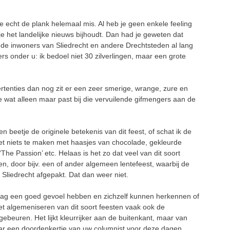
e echt de plank helemaal mis. Al heb je geen enkele feeling
je het landelijke nieuws bijhoudt. Dan had je geweten dat
e inwoners van Sliedrecht en andere Drechtsteden al lang
s onder u: ik bedoel niet 30 zilverlingen, maar een grote
ertenties dan nog zit er een zeer smerige, wrange, zure en
 wat alleen maar past bij die vervuilende gifmengers aan de
 beetje de originele betekenis van dit feest, of schat ik de
et niets te maken met haasjes van chocolade, gekleurde
The Passion’ etc. Helaas is het zo dat veel van dit soort
, door bijv. een of ander algemeen lentefeest, waarbij de
O Sliedrecht afgepakt. Dat dan weer niet.
tdag een goed gevoel hebben en zichzelf kunnen herkennen of
et algemeniseren van dit soort feesten vaak ook de
ebeuren. Het lijkt kleurrijker aan de buitenkant, maar van
aar een doordenkertje van uw columnist voor deze dagen.