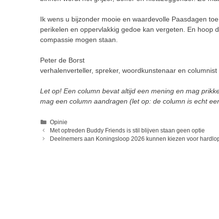
Ik wens u bijzonder mooie en waardevolle Paasdagen toe, 
perikelen en oppervlakkig gedoe kan vergeten. En hoop d
compassie mogen staan.
Peter de Borst
verhalenverteller, spreker, woordkunstenaar en columnist
Let op! Een column bevat altijd een mening en mag prikkel
mag een column aandragen (let op: de column is echt ee
Categorieën
Opinie
Met optreden Buddy Friends is stil blijven staan geen optie
Deelnemers aan Koningsloop 2026 kunnen kiezen voor hardlo