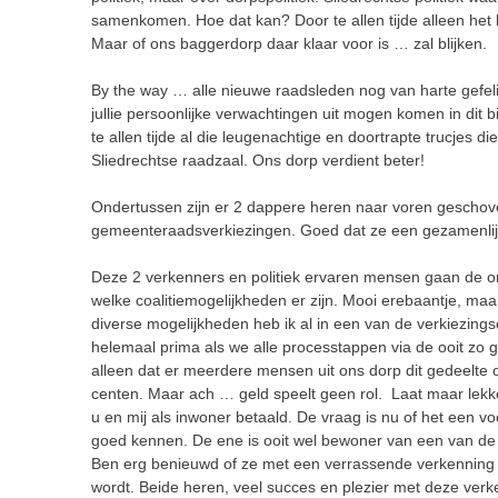
samenkomen. Hoe dat kan? Door te allen tijde alleen het 
Maar of ons baggerdorp daar klaar voor is … zal blijken.
By the way … alle nieuwe raadsleden nog van harte gefelic
jullie persoonlijke verwachtingen uit mogen komen in dit 
te allen tijde al die leugenachtige en doortrapte trucjes d
Sliedrechtse raadzaal. Ons dorp verdient beter!
Ondertussen zijn er 2 dappere heren naar voren geschove
gemeenteraadsverkiezingen. Goed dat ze een gezamenlijk
Deze 2 verkenners en politiek ervaren mensen gaan de or
welke coalitiemogelijkheden er zijn. Mooi erebaantje, maar
diverse mogelijkheden heb ik al in een van de verkiezin
helemaal prima als we alle processtappen via de ooit zo
alleen dat er meerdere mensen uit ons dorp dit gedeelt
centen. Maar ach … geld speelt geen rol. Laat maar lekker
u en mij als inwoner betaald. De vraag is nu of het een v
goed kennen. De ene is ooit wel bewoner van een van de
Ben erg benieuwd of ze met een verrassende verkennin
wordt. Beide heren, veel succes en plezier met deze verk