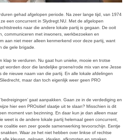
rduren gehad afgelopen periode. Na zeer lange tijd, van 1974
gen ze een concurrent in Slydregt.NU. Met de afgelopen
echtstreeks naar die andere lokale partij is gegaan. De ooit
en, communiceren met inwoners, werkbezoeken en
aam aan niet meer alleen kenmerkend voor deze partij, want
an de gele brigade.
 klap te verduren. Nu gaat hun unieke, mooie en trotse
t worden door die landelijke groene/rode mix van ene Jesse
 de nieuwe naam van die partij. En alle lokale afdelingen
liedrecht, maar dan toch eigenlijk weer geen PRO
‘bedreigingen’ gaat aanpakken. Gaan ze in de verdediging en
ze hier een PROsitief slaatje uit te slaan? Misschien is dit
n een moment van bezinning. En daar kun je dan alleen maar
e weet is de andere lokale partij helemaal geen concurrent,
e coalitie een zeer goede samenwerking tevoorschijn. Eentje
 snakken. Waar ze het niet hebben over linkse of rechtse
aar alle kleuren, geloven, idealen, afkomsten en smaken