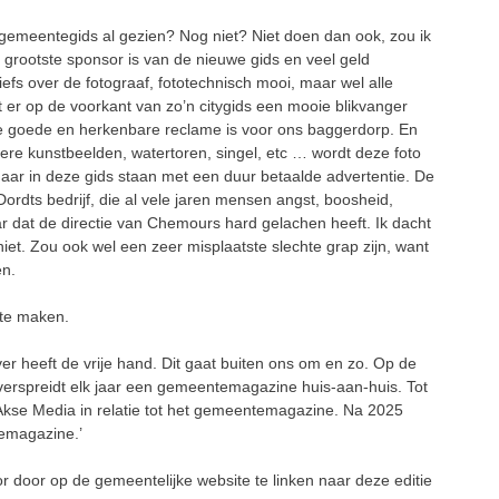
gemeentegids al gezien? Nog niet? Niet doen dan ook, zou ik
 grootste sponsor is van de nieuwe gids en veel geld
iefs over de fotograaf, fototechnisch mooi, maar wel alle
 er op de voorkant van zo’n citygids een mooie blikvanger
die goede en herkenbare reclame is voor ons baggerdorp. En
dere kunstbeelden, watertoren, singel, etc … wordt deze foto
maar in deze gids staan met een duur betaalde advertentie. De
rdts bedrijf, die al vele jaren mensen angst, boosheid,
ar dat de directie van Chemours hard gelachen heeft. Ik dacht
niet. Zou ook wel een zeer misplaatste slechte grap zijn, want
en.
 te maken.
ver heeft de vrije hand. Dit gaat buiten ons om en zo. Op de
 verspreidt elk jaar een gemeentemagazine huis-aan-huis. Tot
kse Media in relatie tot het gemeentemagazine. Na 2025
emagazine.’
or door op de gemeentelijke website te linken naar deze editie