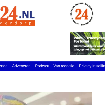
enda
Adverteren
Podcast
Van redactie
Privacy Instell