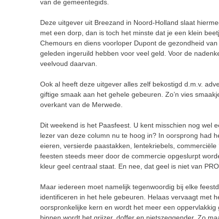
van de gemeentegids.
Deze uitgever uit Breezand in Noord-Holland slaat hierme
met een dorp, dan is toch het minste dat je een klein beet
Chemours en diens voorloper Dupont de gezondheid van d
geleden ingeruild hebben voor veel geld. Voor de nadenker
veelvoud daarvan.
Ook al heeft deze uitgever alles zelf bekostigd d.m.v. adv
giftige smaak aan het gehele gebeuren. Zo’n vies smaakje
overkant van de Merwede.
Dit weekend is het Paasfeest. U kent misschien nog wel een
lezer van deze column nu te hoog in? In oorsprong had h
eieren, versierde paastakken, lentekriebels, commerciële ‘
feesten steeds meer door de commercie opgeslurpt worden
kleur geel centraal staat. En nee, dat geel is niet van PR
Maar iedereen moet namelijk tegenwoordig bij elke fees
identificeren in het hele gebeuren. Helaas vervaagt met h
oorspronkelijke kern en wordt het meer een oppervlakkig g
binnen wordt het grijzer, doffer en nietszeggender. Zo m