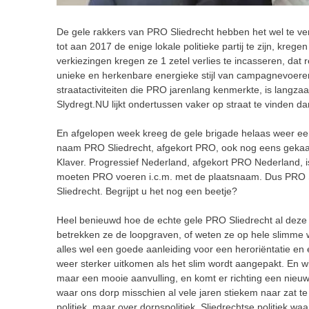
De gele rakkers van PRO Sliedrecht hebben het wel te ve
tot aan 2017 de enige lokale politieke partij te zijn, kre
verkiezingen kregen ze 1 zetel verlies te incasseren, dat r
unieke en herkenbare energieke stijl van campagnevoer
straatactiviteiten die PRO jarenlang kenmerkte, is langz
Slydregt.NU lijkt ondertussen vaker op straat te vinden d
En afgelopen week kreeg de gele brigade helaas weer een
naam PRO Sliedrecht, afgekort PRO, ook nog eens gekaap
Klaver. Progressief Nederland, afgekort PRO Nederland, is
moeten PRO voeren i.c.m. met de plaatsnaam. Dus PRO S
Sliedrecht. Begrijpt u het nog een beetje?
Heel benieuwd hoe de echte gele PRO Sliedrecht al deze 
betrekken ze de loopgraven, of weten ze op hele slimme wij
alles wel een goede aanleiding voor een heroriëntatie e
weer sterker uitkomen als het slim wordt aangepakt. En wi
maar een mooie aanvulling, en komt er richting een nieuw
waar ons dorp misschien al vele jaren stiekem naar zat te
politiek, maar over dorpspolitiek. Sliedrechtse politiek w