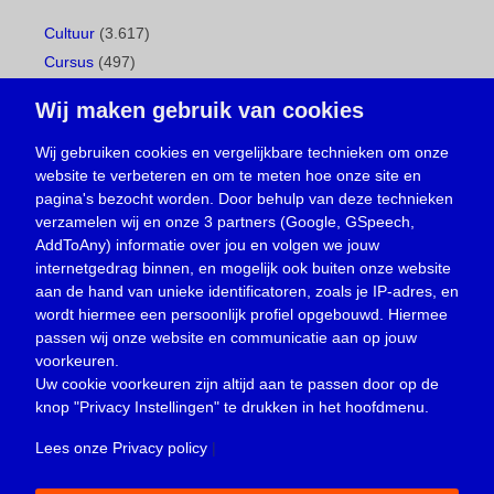
Cultuur
(3.617)
Cursus
(497)
Geboorte
(1)
Wij maken gebruik van cookies
Gemeentepagina
(104)
Ingezonden brief
(539)
Wij gebruiken cookies en vergelijkbare technieken om onze
website te verbeteren en om te meten hoe onze site en
Media
(156)
pagina's bezocht worden. Door behulp van deze technieken
Nieuws
(23.330)
verzamelen wij en onze 3 partners (Google, GSpeech,
Opinie
(374)
AddToAny) informatie over jou en volgen we jouw
Oproep
(734)
internetgedrag binnen, en mogelijk ook buiten onze website
Overlijden
(39)
aan de hand van unieke identificatoren, zoals je IP-adres, en
wordt hiermee een persoonlijk profiel opgebouwd. Hiermee
Podcast
(18)
passen wij onze website en communicatie aan op jouw
prijsvraag
(5)
voorkeuren.
Religie
(1.438)
Uw cookie voorkeuren zijn altijd aan te passen door op de
Service
(226)
knop
"Privacy Instellingen"
te drukken in het hoofdmenu.
Sport
(4.415)
Lees onze Privacy policy
|
Trouwen en feesten
(3)
Vacature
(1)