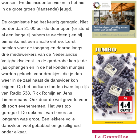
wensen. En die incidenten vielen in het niet
in de grote groep (dansende) jeugd.
De organisatie had het keurig geregeld. Niet
eerder dan 21.00 uur de deur open (er stond
al een lange rij pubers te wachten!) en bij
binnenkomst een smalle entree. Eerst
betalen voor de toegang en daarna langs
drie medewerkers van de Nederlandse
Veiligheidsdienst. In de garderobe kon je de
jas ophangen en in de hal konden muntjes
worden gekocht voor drankjes, die je dan
weer in de zaal naast de dansvloer kon
krijgen. Op het podium stonden twee top-dj’s
van Radio 538, Rick Romijn en Jens
Timmermans. Ook door de wol geverfd voor
dit soort evenementen. Het was top
geregeld. De opkomst van tieners en
jongeren was groot. Een lekkere volle
dansvloer, veel gebabbel en gezelligheid
onder elkaar.