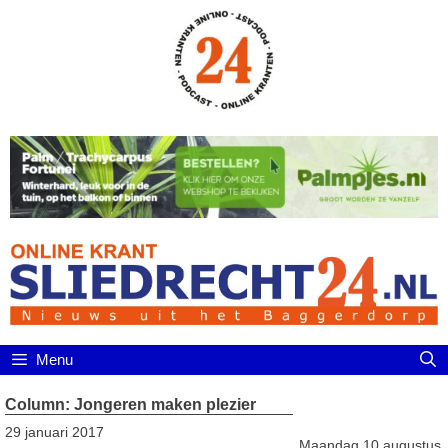
Ga
naar
de
inhoud
Menu
Column: Jongeren maken plezier
29 januari 2017
Maandag 10 augustus