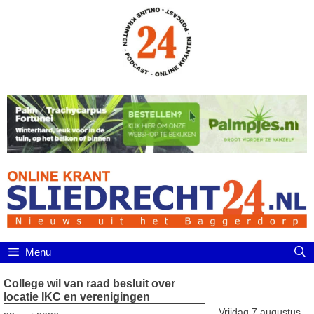
Ga
naar
de
inhoud
Menu
College wil van raad besluit over
locatie IKC en verenigingen
Vrijdag 7 augustus