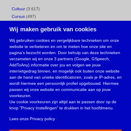
Cultuur
(3.617)
Cursus
(497)
Geboorte
(1)
Wij maken gebruik van cookies
Gemeentepagina
(104)
Ingezonden brief
(537)
Wij gebruiken cookies en vergelijkbare technieken om onze
website te verbeteren en om te meten hoe onze site en
Media
(156)
pagina's bezocht worden. Door behulp van deze technieken
Nieuws
(23.329)
verzamelen wij en onze 3 partners (Google, GSpeech,
Opinie
(373)
AddToAny) informatie over jou en volgen we jouw
Oproep
(734)
internetgedrag binnen, en mogelijk ook buiten onze website
Overlijden
(39)
aan de hand van unieke identificatoren, zoals je IP-adres, en
wordt hiermee een persoonlijk profiel opgebouwd. Hiermee
Podcast
(18)
passen wij onze website en communicatie aan op jouw
prijsvraag
(5)
voorkeuren.
Religie
(1.438)
Uw cookie voorkeuren zijn altijd aan te passen door op de
Service
(226)
knop
"Privacy Instellingen"
te drukken in het hoofdmenu.
Sport
(4.415)
Lees onze Privacy policy
|
Trouwen en feesten
(3)
Vacature
(1)