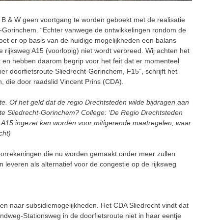
 B & W geen voortgang te worden geboekt met de realisatie
ht-Gorinchem. “Echter vanwege de ontwikkelingen rondom de
 moet er op basis van de huidige mogelijkheden een balans
 rijksweg A15 (voorlopig) niet wordt verbreed. Wij achten het
dt en hebben daarom begrip voor het feit dat er momenteel
er doorfietsroute Sliedrecht-Gorinchem, F15”, schrijft het
, die door raadslid Vincent Prins (CDA).
e. Of het geld dat de regio Drechtsteden wilde bijdragen aan
ute Sliedrecht-Gorinchem? College: ‘De Regio Drechtsteden
e A15 ingezet kan worden voor mitigerende maatregelen, waar
cht)
 doorrekeningen die nu worden gemaakt onder meer zullen
n leveren als alternatief voor de congestie op de rijksweg
en naar subsidiemogelijkheden. Het CDA Sliedrecht vindt dat
ndweg-Stationsweg in de doorfietsroute niet in haar eentje