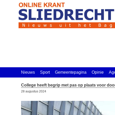
Ga
naar
de
inhoud
Nieuws
Sport
Gemeentepagina
Opinie
Ag
College heeft begrip met pas op plaats voor door
28 augustus 2024