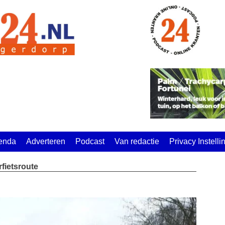
enda
Adverteren
Podcast
Van redactie
Privacy Instell
fietsroute