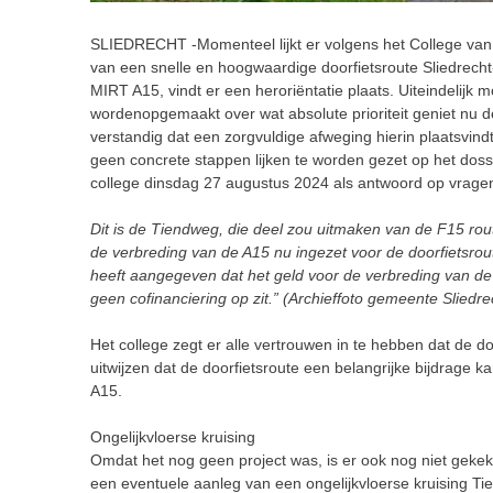
SLIEDRECHT -Momenteel lijkt er volgens het College van
van een snelle en hoogwaardige doorfietsroute Sliedrec
MIRT A15, vindt er een heroriëntatie plaats. Uiteindelijk
wordenopgemaakt over wat absolute prioriteit geniet nu de
verstandig dat een zorgvuldige afweging hierin plaatsvin
geen concrete stappen lijken te worden gezet op het dossi
college dinsdag 27 augustus 2024 als antwoord op vragen
Dit is de Tiendweg, die deel zou uitmaken van de F15 rout
de verbreding van de A15 nu ingezet voor de doorfietsro
heeft aangegeven dat het geld voor de verbreding van d
geen cofinanciering op zit.” (Archieffoto gemeente Sliedre
Het college zegt er alle vertrouwen in te hebben dat de
uitwijzen dat de doorfietsroute een belangrijke bijdrage ka
A15.
Ongelijkvloerse kruising
Omdat het nog geen project was, is er ook nog niet gekek
een eventuele aanleg van een ongelijkvloerse kruising Tie