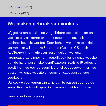
Cultuur
(3.617)
Cursus
(497)
Geboorte
(1)
Wij maken gebruik van cookies
Gemeentepagina
(104)
Ingezonden brief
(539)
Wij gebruiken cookies en vergelijkbare technieken om onze
website te verbeteren en om te meten hoe onze site en
Media
(156)
pagina's bezocht worden. Door behulp van deze technieken
Nieuws
(23.330)
verzamelen wij en onze 3 partners (Google, GSpeech,
Opinie
(374)
AddToAny) informatie over jou en volgen we jouw
Oproep
(734)
internetgedrag binnen, en mogelijk ook buiten onze website
Overlijden
(39)
aan de hand van unieke identificatoren, zoals je IP-adres, en
wordt hiermee een persoonlijk profiel opgebouwd. Hiermee
Podcast
(18)
passen wij onze website en communicatie aan op jouw
prijsvraag
(5)
voorkeuren.
Religie
(1.438)
Uw cookie voorkeuren zijn altijd aan te passen door op de
Service
(226)
knop
"Privacy Instellingen"
te drukken in het hoofdmenu.
Sport
(4.415)
Lees onze Privacy policy
|
Trouwen en feesten
(3)
Vacature
(1)