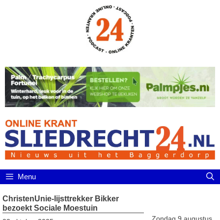
Ga
naar
de
inhoud
Menu
ChristenUnie-lijsttrekker Bikker
bezoekt Sociale Moestuin
Zondag 9 augustus