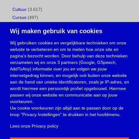
Cultuur
(3.617)
Cursus
(497)
Geboorte
(1)
Wij maken gebruik van cookies
Gemeentepagina
(104)
Ingezonden brief
(538)
Wij gebruiken cookies en vergelijkbare technieken om onze
website te verbeteren en om te meten hoe onze site en
Media
(156)
pagina's bezocht worden. Door behulp van deze technieken
Nieuws
(23.329)
verzamelen wij en onze 3 partners (Google, GSpeech,
Opinie
(373)
AddToAny) informatie over jou en volgen we jouw
Oproep
(734)
internetgedrag binnen, en mogelijk ook buiten onze website
Overlijden
(39)
aan de hand van unieke identificatoren, zoals je IP-adres, en
wordt hiermee een persoonlijk profiel opgebouwd. Hiermee
Podcast
(18)
passen wij onze website en communicatie aan op jouw
prijsvraag
(5)
voorkeuren.
Religie
(1.438)
Uw cookie voorkeuren zijn altijd aan te passen door op de
Service
(226)
knop
"Privacy Instellingen"
te drukken in het hoofdmenu.
Sport
(4.415)
Lees onze Privacy policy
|
Trouwen en feesten
(3)
Vacature
(1)