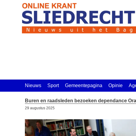
Ga
naar
de
inhoud
Nieuws
Sport
Gemeentepagina
Opinie
Ag
Buren en raadsleden bezoeken dependance Or
29 augustus 2025