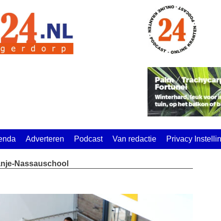
enda
Adverteren
Podcast
Van redactie
Privacy Instell
anje-Nassauschool