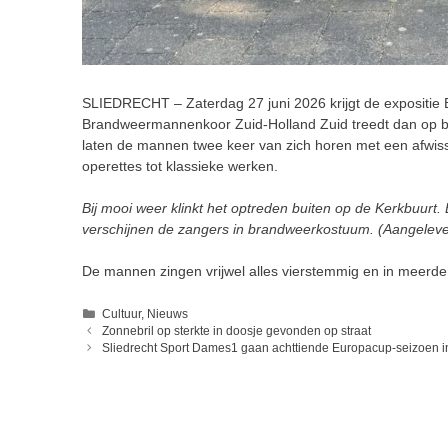
SLIEDRECHT – Zaterdag 27 juni 2026 krijgt de expositie 
Brandweermannenkoor Zuid-Holland Zuid treedt dan op bi
laten de mannen twee keer van zich horen met een afwisse
operettes tot klassieke werken.
Bij mooi weer klinkt het optreden buiten op de Kerkbuurt. B
verschijnen de zangers in brandweerkostuum. (Aangeleve
De mannen zingen vrijwel alles vierstemmig en in meerder
Categorieën
Cultuur
,
Nieuws
Zonnebril op sterkte in doosje gevonden op straat
Sliedrecht Sport Dames1 gaan achttiende Europacup-seizoen i