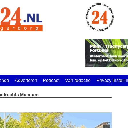
enda
Adverteren
Podcast
Van redactie
Privacy Instell
liedrechts Museum