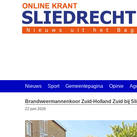
Ga
naar
de
inhoud
Nieuws
Sport
Gemeentepagina
Opinie
Ag
Brandweermannenkoor Zuid-Holland Zuid bij S
22 juni 2026