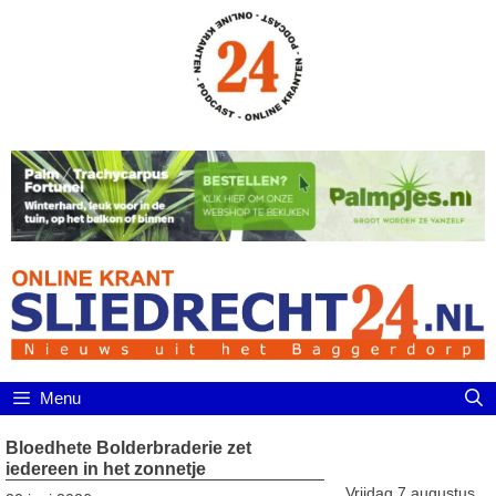
Ga
naar
de
inhoud
Menu
Bloedhete Bolderbraderie zet
iedereen in het zonnetje
Vrijdag 7 augustus