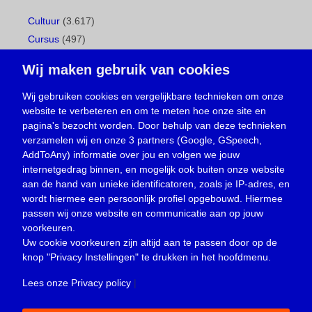
Cultuur
(3.617)
Cursus
(497)
Geboorte
(1)
Wij maken gebruik van cookies
Gemeentepagina
(104)
Ingezonden brief
(537)
Wij gebruiken cookies en vergelijkbare technieken om onze
website te verbeteren en om te meten hoe onze site en
Media
(156)
pagina's bezocht worden. Door behulp van deze technieken
Nieuws
(23.329)
verzamelen wij en onze 3 partners (Google, GSpeech,
Opinie
(373)
AddToAny) informatie over jou en volgen we jouw
Oproep
(734)
internetgedrag binnen, en mogelijk ook buiten onze website
Overlijden
(39)
aan de hand van unieke identificatoren, zoals je IP-adres, en
wordt hiermee een persoonlijk profiel opgebouwd. Hiermee
Podcast
(18)
passen wij onze website en communicatie aan op jouw
prijsvraag
(5)
voorkeuren.
Religie
(1.438)
Uw cookie voorkeuren zijn altijd aan te passen door op de
Service
(226)
knop
"Privacy Instellingen"
te drukken in het hoofdmenu.
Sport
(4.415)
Lees onze Privacy policy
|
Trouwen en feesten
(3)
Vacature
(1)