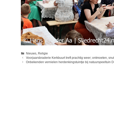
Categorieën
Nieuws
,
Religie
Voorjaarsbraderie Kerkbuurt treft prachtig weer; ontmoeten, snu
Onbekenden vernielen herdenkingstuintje bij natuurspeeltuin