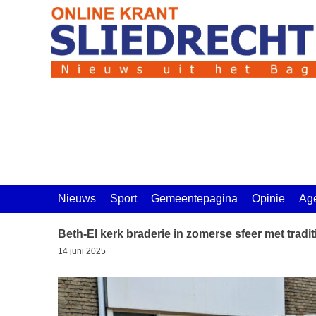
Ga
naar
de
inhoud
Nieuws
Sport
Gemeentepagina
Opinie
Ag
Beth-El kerk braderie in zomerse sfeer met tradit
14 juni 2025