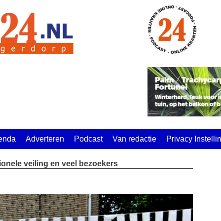
enda
Adverteren
Podcast
Van redactie
Privacy Instell
ionele veiling en veel bezoekers