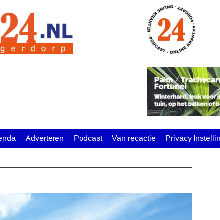
enda
Adverteren
Podcast
Van redactie
Privacy Instell