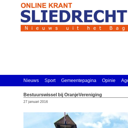
Ga
naar
de
inhoud
Nieuws
Sport
Gemeentepagina
Opinie
Ag
Bestuurswissel bij OranjeVereniging
27 januari 2016