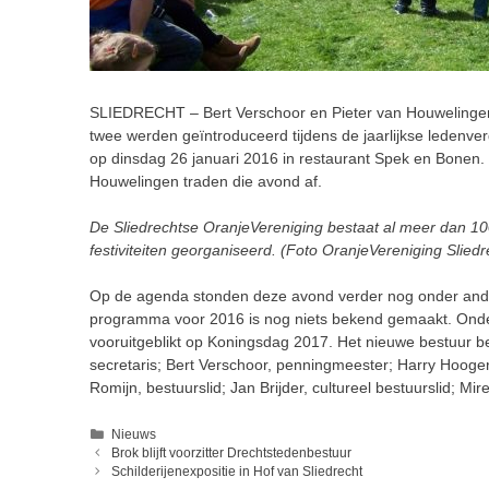
SLIEDRECHT – Bert Verschoor en Pieter van Houwelingen 
twee werden geïntroduceerd tijdens de jaarlijkse ledenv
op dinsdag 26 januari 2016 in restaurant Spek en Bonen.
Houwelingen traden die avond af.
De Sliedrechtse OranjeVereniging bestaat al meer dan 100 
festiviteiten georganiseerd. (Foto OranjeVereniging Sliedr
Op de agenda stonden deze avond verder nog onder ander
programma voor 2016 is nog niets bekend gemaakt. Onder 
vooruitgeblikt op Koningsdag 2017. Het nieuwe bestuur be
secretaris; Bert Verschoor, penningmeester; Harry Hoogerw
Romijn, bestuurslid; Jan Brijder, cultureel bestuurslid; Mire
Categorieën
Nieuws
Brok blijft voorzitter Drechtstedenbestuur
Schilderijenexpositie in Hof van Sliedrecht