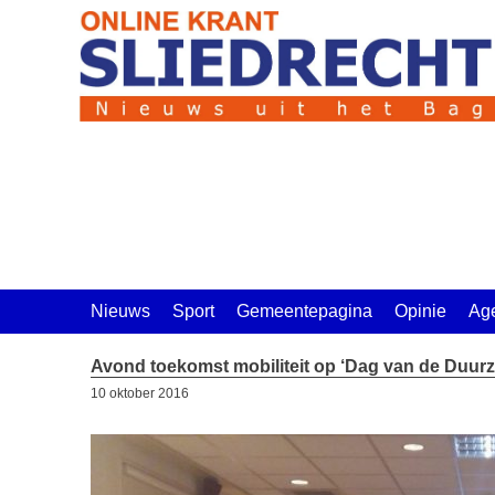
Ga
naar
de
inhoud
Nieuws
Sport
Gemeentepagina
Opinie
Ag
Avond toekomst mobiliteit op ‘Dag van de Duur
10 oktober 2016