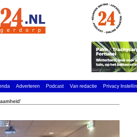
enda
Adverteren
Podcast
Van redactie
Privacy Instell
zaamheid’