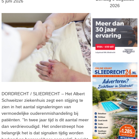
5 juni 2026
2026
DORDRECHT / SLIEDRECHT –
Het
Albert
Schweitzer ziekenhuis zegt
een stijging te
zien in het aantal
signaleringen van
vermoedelijke
ouderenmishandeling
bij
patiënten
.
“
In twee jaar tijd
is
dit aantal meer
dan verdrievoudigd.
Het
onderstreept
hoe
belangrijk het is dat
signalen
tijdig
worden