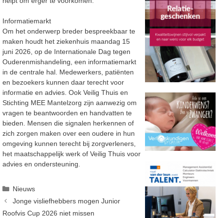
helpt om erger te voorkomen.”
Informatiemarkt
Om het onderwerp breder bespreekbaar te
maken
houdt
het ziekenhuis maandag 15
juni 2026,
op
de Internationale Dag tegen
Ouderenmishandeling, een informatiemarkt
in de centrale hal.
Medewerkers, patiënten
en bezoekers kunnen daar terecht voor
informatie en advies. Ook
Veilig Thuis en
Stichting MEE Mantelzorg zijn aanwezig om
vragen te beantwoorden
en
handvatten te
bieden.
Mensen die signalen herkennen of
zich zorgen maken over een oudere
in hun
omgeving
kunnen terecht bij zorgverleners
,
het maatschappelijk werk of Veilig Thuis voor
advies en
ondersteuning.
Categorieën
Nieuws
Jonge visliefhebbers mogen Junior
Roofvis Cup 2026 niet missen