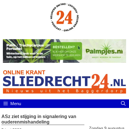
Ga
naar
de
inhoud
Menu
ASz ziet stijging in signalering van
ouderenmishandeling
Zondag 9 augustus