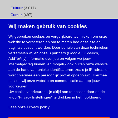
Cultuur
(3.617)
Cursus
(497)
Geboorte
(1)
Wij maken gebruik van cookies
Gemeentepagina
(104)
Ingezonden brief
(539)
Wij gebruiken cookies en vergelijkbare technieken om onze
website te verbeteren en om te meten hoe onze site en
Media
(156)
pagina's bezocht worden. Door behulp van deze technieken
Nieuws
(23.330)
verzamelen wij en onze 3 partners (Google, GSpeech,
Opinie
(374)
AddToAny) informatie over jou en volgen we jouw
Oproep
(734)
internetgedrag binnen, en mogelijk ook buiten onze website
Overlijden
(39)
aan de hand van unieke identificatoren, zoals je IP-adres, en
wordt hiermee een persoonlijk profiel opgebouwd. Hiermee
Podcast
(18)
passen wij onze website en communicatie aan op jouw
prijsvraag
(5)
voorkeuren.
Religie
(1.438)
Uw cookie voorkeuren zijn altijd aan te passen door op de
Service
(226)
knop
"Privacy Instellingen"
te drukken in het hoofdmenu.
Sport
(4.415)
Lees onze Privacy policy
|
Trouwen en feesten
(3)
Vacature
(1)