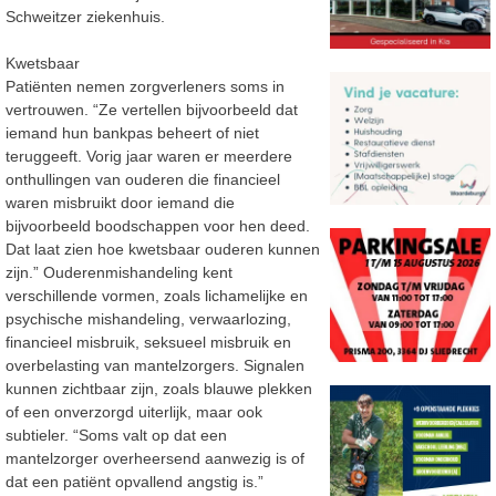
Schweitzer ziekenhuis
.
Kwetsbaar
Patiënten
nemen
zorgverleners soms
in
vertrouwen. “Ze vertellen
bijvoorbeeld
dat
iemand
hun bankpas beheert of niet
teruggeeft. Vorig jaar waren er meerdere
onthullingen van
ouderen die financieel
waren misbruikt door iemand die
bijvoorbeeld boodschappen voor hen
deed.
Dat laat zien hoe kwetsbaar ouderen kunnen
zijn
.”
Ouderenmishandeling kent
verschillende vormen, zoals lichamelijke en
psychische
mishandeling, verwaarlozing,
financieel misbruik, seksueel misbruik en
overbelasting van
mantelzorgers. Signalen
kunnen zichtbaar zijn, zoals blauwe plekken
of een onverzorgd
u
iterlijk, maar ook
subtieler.
“
Soms valt op dat een
mantelzorger overheersend aanwezig is
of
dat een patiënt opvallend angstig is.
”