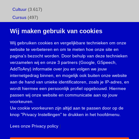
Cultuur
(3.617)
Cursus
(497)
Geboorte
(1)
Wij maken gebruik van cookies
Gemeentepagina
(104)
Ingezonden brief
(538)
Wij gebruiken cookies en vergelijkbare technieken om onze
website te verbeteren en om te meten hoe onze site en
Media
(156)
pagina's bezocht worden. Door behulp van deze technieken
Nieuws
(23.329)
verzamelen wij en onze 3 partners (Google, GSpeech,
Opinie
(373)
AddToAny) informatie over jou en volgen we jouw
Oproep
(734)
internetgedrag binnen, en mogelijk ook buiten onze website
Overlijden
(39)
aan de hand van unieke identificatoren, zoals je IP-adres, en
wordt hiermee een persoonlijk profiel opgebouwd. Hiermee
Podcast
(18)
passen wij onze website en communicatie aan op jouw
prijsvraag
(5)
voorkeuren.
Religie
(1.438)
Uw cookie voorkeuren zijn altijd aan te passen door op de
Service
(226)
knop
"Privacy Instellingen"
te drukken in het hoofdmenu.
Sport
(4.415)
Lees onze Privacy policy
|
Trouwen en feesten
(3)
Vacature
(1)