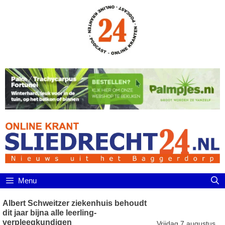
Ga
naar
de
inhoud
Menu
Albert Schweitzer ziekenhuis behoudt
dit jaar bijna alle leerling-
verpleegkundigen
Vrijdag 7 augustus