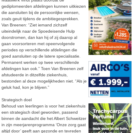
Maatwerk vindt plaats doordat de
gediplomeerden afdelingen kunnen uitkiezen
die aansluiten bij de persoonlijke wensen,
zoals geuit tijdens de ambitiegesprekken.
Van Breenen: “Ziet iemand zichzelf
uiteindelijk naar de Spoedeisende Hulp
doorstromen, dan kan hij of zij daarop al
gaan voorsorteren met opeenvolgende
periodes op verschillende afdelingen die
goed aansluiten op de latere specialisatie.
Permanent werken op twee verschillende
afdelingen kan ook.” Toen Van Breenen zelf
afstudeerde in ditzelfde ziekenhuis,
bestonden al deze mogelijkheden niet. “Als je
geluk had, kon je blijven.”
Strategisch doel
Behoud van leerlingen is voor het ziekenhuis
een strategisch doel geworden, passend
binnen de aandacht die het Albert Schweitzer
in zijn meerjarenprogramma ‘Onze zorg gaat
altijd door’ geeft aan gezonde en tevreden